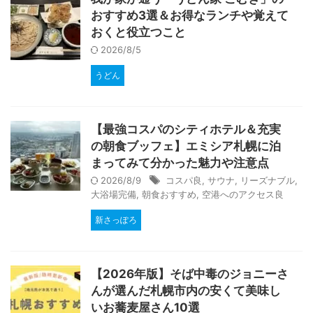
おすすめ3選＆お得なランチや覚えて
おくと役立つこと
2026/8/5
うどん
【最強コスパのシティホテル＆充実
の朝食ブッフェ】エミシア札幌に泊
まってみて分かった魅力や注意点
2026/8/9
コスパ良
,
サウナ
,
リーズナブル
,
大浴場完備
,
朝食おすすめ
,
空港へのアクセス良
新さっぽろ
【2026年版】そば中毒のジョニーさ
んが選んだ札幌市内の安くて美味し
いお蕎麦屋さん10選