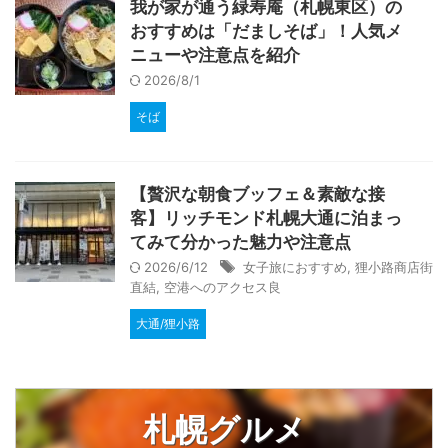
我が家が通う緑寿庵（札幌東区）の
おすすめは「だましそば」！人気メ
ニューや注意点を紹介
2026/8/1
そば
【贅沢な朝食ブッフェ＆素敵な接
客】リッチモンド札幌大通に泊まっ
てみて分かった魅力や注意点
2026/6/12
女子旅におすすめ
,
狸小路商店街
直結
,
空港へのアクセス良
大通/狸小路
札幌グルメ