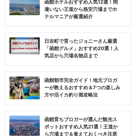
函館ホテルおすすめ人気12選！間
違いない王道から格安穴場までホ
テルマニアが厳選紹介
日吉町で育ったジョニーさん厳選
「函館グルメ」おすすめ20選！人
気店から穴場名物店まで
函館朝市完全ガイド！地元ブロガ
ーが教えるおすすめ＆7つの楽しみ
方や活イカ釣り堀攻略法
函館育ちブロガーが選んだ観光ス
ポットおすすめ人気21選！王道か
ら穴場まで＆覚えておくべき注意