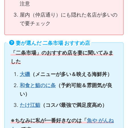
注意
屋内（仲店通り）にも隠れた名店が多いの
で要チェック
妻が選んだ 二条市場 おすすめ店
「二条市場」のおすすめ店を妻に聞いてみま
した
大磯
（メニューが多い＆映える海鮮丼）
和食と鮨のに条
（予約可能＆雰囲気が良
い）
たけ江鮨
（コスパ最強で満足度高め）
※ちなみに私が一番好きなのは「
魚や がんね