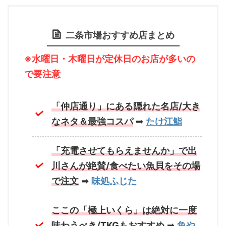
二条市場おすすめ店まとめ
※水曜日・木曜日が定休日のお店が多いの
で要注意
「仲店通り」にある隠れた名店/大き
なネタ＆最強コスパ
➡
たけ江鮨
「充電させてもらえませんか」で出
川さんが絶賛/食べたい魚貝をその場
で注文
➡
味処ふじた
ここの「極上いくら」は絶対に一度
味わうべき/TKGもおすすめ
➡
魚や