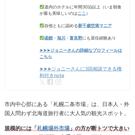
道内のホテルに年間30泊以上（いま朝食
が最も美味しいのは
ここ
）
自他ともに認める
新千歳空港マニア
函館
・
旭川
・
富良野
にも居住経験あり
➤➤➤ジョニーさんの詳細なプロフィールは
こちら
➤➤➤ジョニーさんに3回相談できる権
利付きnote
市内中心部にある「札幌二条市場」は、日本人・外
国人問わず北海道旅行者に大人気の観光スポット。
規模的には「
札幌場外市場
」の方が断トツで大きい