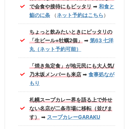
で会食や接待にもピッタリ
➡
和食と
鮨のに条
（
ネット予約はこちら
）
ちょっと飲みたいときにピッタリの
「生ビール+牡蠣2個」
➡
第63 七洋
丸（ネット予約可能）
「焼き魚定食」が地元民にも大人気/
乃木坂メンバーも来店
➡
食事処なが
もり
札幌スープカレー界を語る上で外せ
ない名店が二条市場に移転（並びま
す）
➡
スープカレーGARAKU