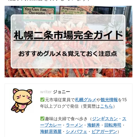
ジョニー
元市場従業員で
札幌グルメ
や
観光情報
を15
年以上ブログで発信（受賞歴は
こちら
）
趣味は夫婦で食べ歩き（
ジンギスカン
・
ス
ープカレー
・
ラーメン
・
海鮮丼
・
回転寿司
・
海鮮居酒屋
・
シメパフェ
・
ビアガーデン
）