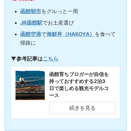
函館朝市
をグルっと一周
JR函館駅
でお土産選び
函館空港
で
海鮮丼（HAKOYA）
を食べて
帰路に
▼参考記事は
こちら
函館育ちブロガーが自信を
持っておすすめする2泊3
日で楽しめる観光モデルコ
ース
続きを見る