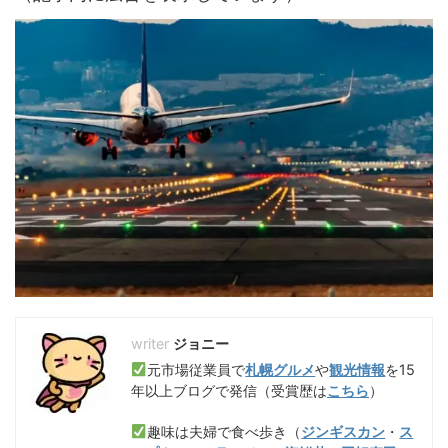
ジョニー
元市場従業員で
札幌グルメ
や
観光情報
を15
年以上ブログで発信（受賞歴は
こちら
）
趣味は夫婦で食べ歩き（
ジンギスカン
・
ス