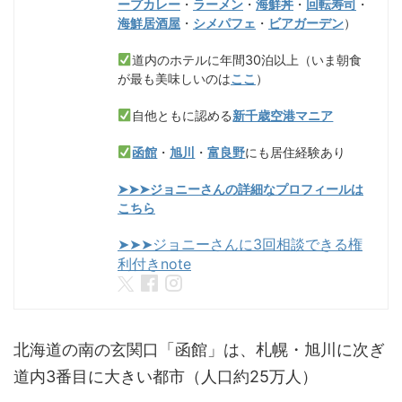
ープカレー
・
ラーメン
・
海鮮丼
・
回転寿司
・
海鮮居酒屋
・
シメパフェ
・
ビアガーデン
）
道内のホテルに年間30泊以上（いま朝食
が最も美味しいのは
ここ
）
自他ともに認める
新千歳空港マニア
函館
・
旭川
・
富良野
にも居住経験あり
➤➤➤ジョニーさんの詳細なプロフィールは
こちら
➤➤➤ジョニーさんに3回相談できる権
利付きnote
北海道の南の玄関口「函館」は、札幌・旭川に次ぎ
道内3番目に大きい都市（人口約25万人）