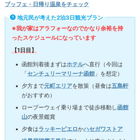
ブッフェ・日帰り温泉をチェック
地元民が考えた2泊3日観光プラン
※我が家はアラフォーなのでかなり余裕を持
ったスケジュールになっています
【1日目】
函館到着後まずは
ホテル
へ直行（今回は
「
センチュリーマリーナ函館
」を想定）
夕方まで
元町エリア
を散策（昼食は
五島軒
がおすすめ）
ロープーウェイ乗り場まで徒歩移動し
函館
山
の夜景鑑賞
夕食は
ラッキーピエロ
か
ハセガワストア