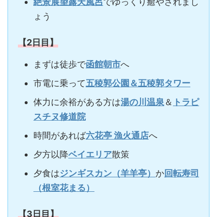
絶景展望露天風呂
でゆっくり癒やされまし
ょう
【2日目】
まずは徒歩で
函館朝市
へ
市電に乗って
五稜郭公園＆五稜郭タワー
体力に余裕がある方は
湯の川温泉
＆
トラピ
スチヌ修道院
時間があれば
六花亭 漁火通店
へ
夕方以降
ベイエリア
散策
夕食は
ジンギスカン（羊羊亭）
か
回転寿司
（根室花まる）
【3日目】