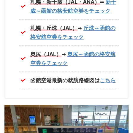
札幌・新千歳（JAL・ANA）
➡
新千
歳～函館の格安航空券をチェック
札幌・丘珠（JAL）
➡
丘珠～函館の
格安航空券をチェック
奥尻（JAL）
➡
奥尻～函館の格安航
空券をチェック
函館空港最新の就航路線図は
こちら