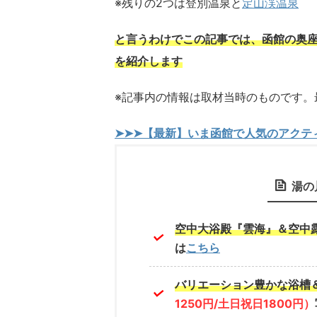
※残りの2つは登別温泉と
定山渓温泉
と言うわけでこの記事では、函館の奥座
を紹介します
※記事内の情報は取材当時のものです。
➤➤➤【最新】いま函館で人気のアクテ
湯の
空中大浴殿『雲海』＆空中
は
こちら
バリエーション豊かな浴槽
1250円/土日祝日1800円）