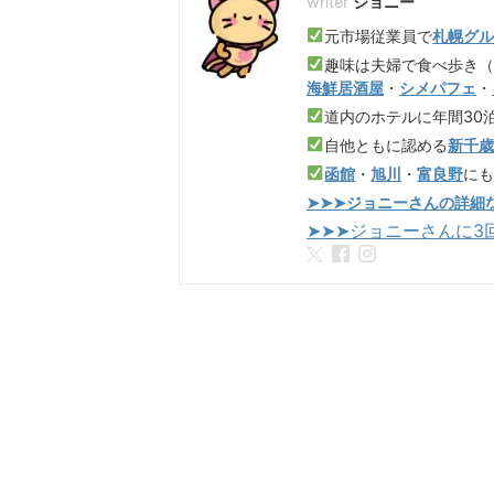
ジョニー
元市場従業員で
札幌グ
趣味は夫婦で食べ歩き
海鮮居酒屋
・
シメパフェ
・
道内のホテルに年間30
自他ともに認める
新千
函館
・
旭川
・
富良野
に
➤➤➤ジョニーさんの詳細
➤➤➤ジョニーさんに3