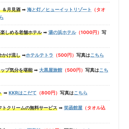
」＆月見酒
➡
海と灯／ヒューイットリゾート
（タオ
ら
を楽しめる老舗ホテル
➡
湯の浜ホテル
（1000円）
写
全かけ流し
➡
ホテルテトラ
（500円）
写真は
こちら
リップ気分を堪能
➡
大黒屋旅館
（500円）
写真は
こち
ト
➡
KKRはこだて
（800円）
写真は
こちら
フトクリームの無料サービス
➡
笑函館屋
（タオル込