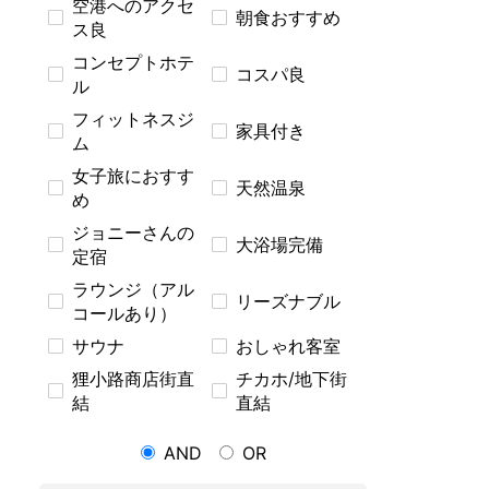
空港へのアクセ
朝食おすすめ
ス良
コンセプトホテ
コスパ良
ル
フィットネスジ
家具付き
ム
女子旅におすす
天然温泉
め
ジョニーさんの
大浴場完備
定宿
ラウンジ（アル
リーズナブル
コールあり）
サウナ
おしゃれ客室
狸小路商店街直
チカホ/地下街
結
直結
AND
OR