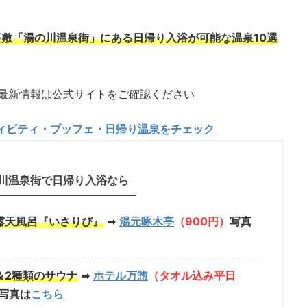
敷「湯の川温泉街」にある日帰り入浴が可能な温泉10選
最新情報は公式サイトをご確認ください
ィビティ・ブッフェ・日帰り温泉をチェック
川温泉街で日帰り入浴なら
露天風呂『いさりび』
➡
湯元啄木亭
（900円）
写真
＆2種類のサウナ
➡
ホテル万惣
（タオル込み平日
写真は
こちら