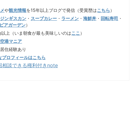
ルメ
や
観光情報
を15年以上ブログで発信（受賞歴は
こちら
）
（
ジンギスカン
・
スープカレー
・
ラーメン
・
海鮮丼
・
回転寿司
・
ビアガーデン
）
泊以上（いま朝食が最も美味しいのは
ここ
）
歳空港マニア
も居住経験あり
なプロフィールはこちら
回相談できる権利付きnote