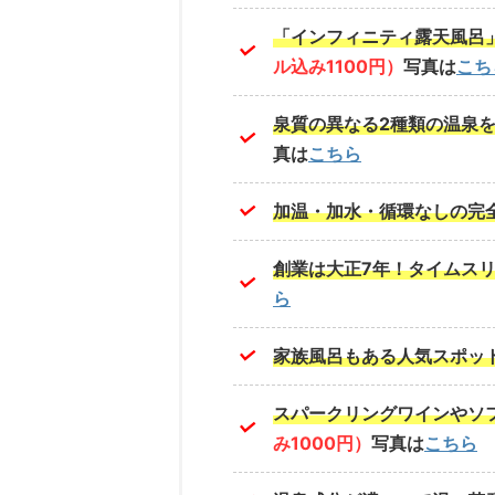
「インフィニティ露天風呂
ル込み1100円）
写真は
こち
泉質の異なる2種類の温泉
真は
こちら
加温・加水・循環なしの完
創業は大正7年！タイムス
ら
家族風呂もある人気スポッ
スパークリングワインやソ
み1000円）
写真は
こちら