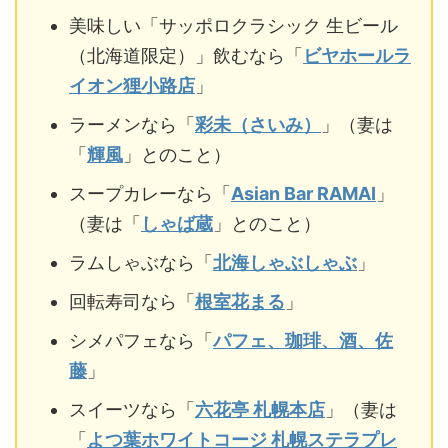
美味しい「サッポロクラシック 生ビール
（北海道限定）」飲むなら「
ビヤホールラ
イオン狸小路店
」
ラーメンなら「
彩未（さいみ）
」（妻は
「
輝風
」とのこと）
スープカレーなら「
Asian Bar RAMAI
」
（妻は「
しゃば蔵
」とのこと）
ラムしゃぶなら「
北海しゃぶしゃぶ
」
回転寿司なら「
根室花まる
」
シメパフェなら「
パフェ、珈琲、酒、佐
藤
」
スイーツなら「
六花亭 札幌本店
」（妻は
「
よつ葉ホワイトコージ 札幌ステラプレ