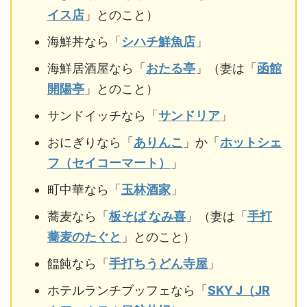
イス店
」とのこと）
海鮮丼なら「
シハチ鮮魚店
」
海鮮居酒屋なら「
おたる亭
」（妻は「
函館
開陽亭
」とのこと）
サンドイッチなら「
サンドリア
」
おにぎりなら「
ありんこ
」か「
ホットシェ
フ（セイコーマート）
」
町中華なら「
玉林酒家
」
蕎麦なら「
板そば なみ喜
」（妻は「
手打
蕎麦のたぐと
」とのこと）
饂飩なら「
手打ちうどん寺屋
」
ホテルランチブッフェなら「
SKY J（JR