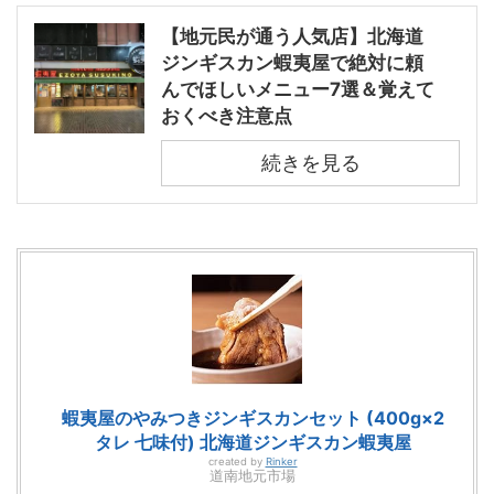
【地元民が通う人気店】北海道
ジンギスカン蝦夷屋で絶対に頼
んでほしいメニュー7選＆覚えて
おくべき注意点
続きを見る
蝦夷屋のやみつきジンギスカンセット (400g×2
タレ 七味付) 北海道ジンギスカン蝦夷屋
created by
Rinker
道南地元市場