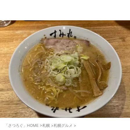
「さつろぐ」HOME
>
札幌
>
札幌グルメ
>