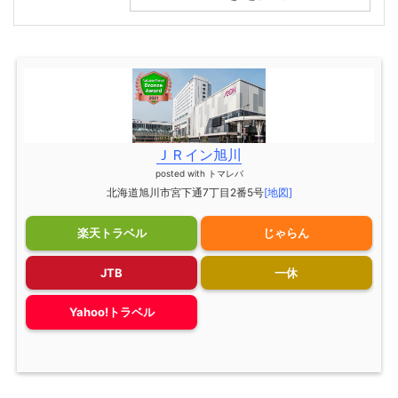
ＪＲイン旭川
posted with
トマレバ
北海道旭川市宮下通7丁目2番5号
[地図]
楽天トラベル
じゃらん
JTB
一休
Yahoo!トラベル