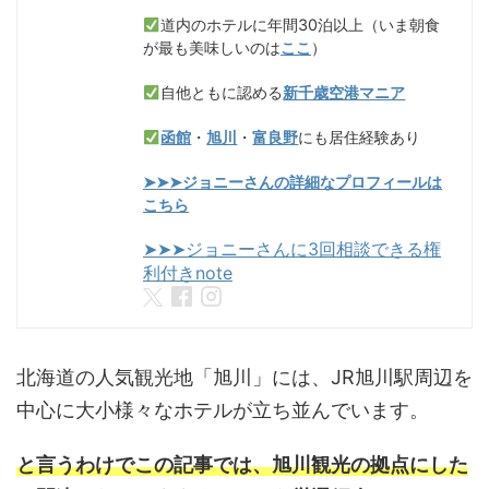
道内のホテルに年間30泊以上（いま朝食
が最も美味しいのは
ここ
）
自他ともに認める
新千歳空港マニア
函館
・
旭川
・
富良野
にも居住経験あり
➤➤➤ジョニーさんの詳細なプロフィールは
こちら
➤➤➤ジョニーさんに3回相談できる権
利付きnote
北海道の人気観光地「旭川」には、JR旭川駅周辺を
中心に大小様々なホテルが立ち並んでいます。
と言うわけでこの記事では、旭川観光の拠点にした