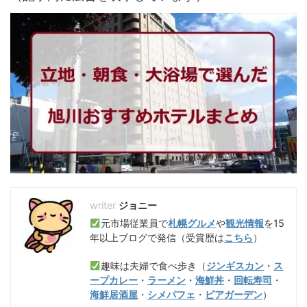
ジョニー
元市場従業員で
札幌グルメ
や
観光情報
を15
年以上ブログで発信（受賞歴は
こちら
）
趣味は夫婦で食べ歩き（
ジンギスカン
・
ス
ープカレー
・
ラーメン
・
海鮮丼
・
回転寿司
・
海鮮居酒屋
・
シメパフェ
・
ビアガーデン
）