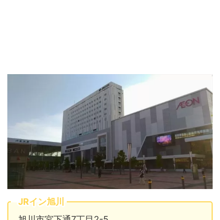
JRイン旭川
旭川市宮下通7丁目2-5