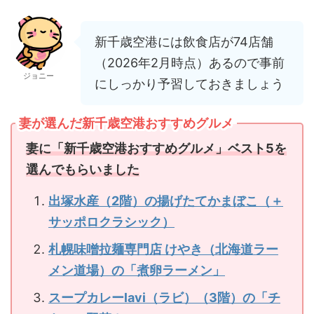
新千歳空港には飲食店が74店舗
（2026年2月時点）あるので事前
ジョニー
にしっかり予習しておきましょう
妻が選んだ新千歳空港おすすめグルメ
妻に「新千歳空港おすすめグルメ」ベスト5を
選んでもらいました
出塚水産（2階）の揚げたてかまぼこ（＋
サッポロクラシック）
札幌味噌拉麺専門店 けやき（北海道ラー
メン道場）の「煮卵ラーメン」
スープカレーlavi（ラビ）（3階）の「チ