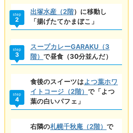
出塚水産（2階
）に移動し
step
2
「揚げたてかまぼこ」
スープカレーGARAKU（3
step
3
階）
で昼食（30分並んだ）
食後のスイーツは
よつ葉ホワ
イトコージ（2階）
で「よつ
step
4
葉の白いパフェ」
右隣の
札幌千秋庵（2階）
で