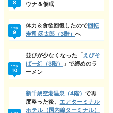
8
ウナ＆仮眠
体力＆食欲回復したので
回転
step
9
寿司 函太郎（3階）
へ
並びが少なくなった「
えびそ
ば一幻（3階）
」で締めのラ
step
10
ーメン
新千歳空港温泉（4階）
で再
度整った後、
エアターミナル
ホテル（国内線ターミナル）
step