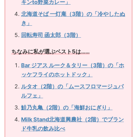
キンto野菜カレー」
北海道そば 一灯庵（3階）の「冷やしたぬ
き」
回転寿司 函太郎（3階）
ちなみに私が選ぶベスト5は……
Bar ジアス ルーク＆タリー（3階）の「ホ
ッケフライのホットドック」
ルタオ（2階）の「ムースフロマージュパ
ルフェ」
鮭乃丸亀（2階）の「海鮮おにぎり」
Milk Stand北海道興農社（2階）でブラン
ド牛乳の飲み比べ