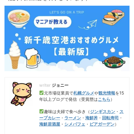
ジョニー
元市場従業員で
札幌グルメ
や
観光情報
を15
年以上ブログで発信（受賞歴は
こちら
）
趣味は夫婦で食べ歩き（
ジンギスカン
・
ス
ープカレー
・
ラーメン
・
海鮮丼
・
回転寿司
・
海鮮居酒屋
・
シメパフェ
・
ビアガーデン
）