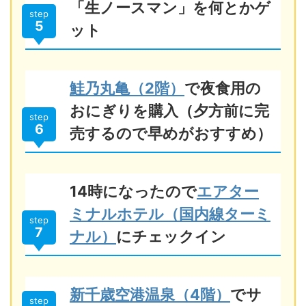
「生ノースマン」を何とかゲ
step
5
ット
鮭乃丸亀（2階）
で夜食用の
おにぎりを購入（夕方前に完
step
6
売するので早めがおすすめ）
14時になったので
エアター
ミナルホテル（国内線ターミ
step
7
ナル）
にチェックイン
新千歳空港温泉（4階）
でサ
step