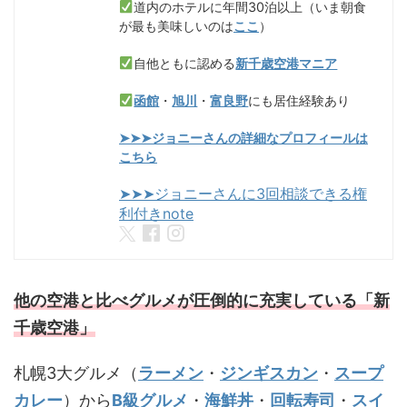
道内のホテルに年間30泊以上（いま朝食
が最も美味しいのは
ここ
）
自他ともに認める
新千歳空港マニア
函館
・
旭川
・
富良野
にも居住経験あり
➤➤➤ジョニーさんの詳細なプロフィールは
こちら
➤➤➤ジョニーさんに3回相談できる権
利付きnote
他の空港と比べグルメが圧倒的に充実している「新
千歳空港」
札幌3大グルメ（
ラーメン
・
ジンギスカン
・
スープ
カレー
）から
B級グルメ
・
海鮮丼
・
回転寿司
・
スイ