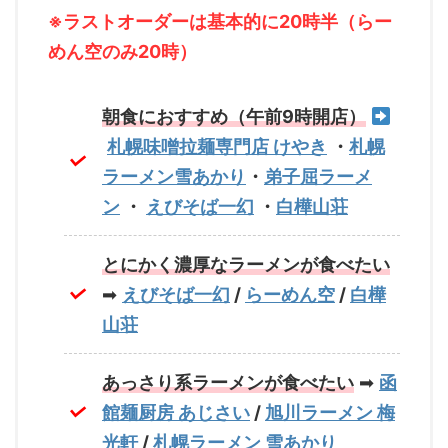
※ラストオーダーは基本的に20時半（らー
めん空のみ20時）
朝食におすすめ（午前9時開店）
札幌味噌拉麺専門店 けやき
・
札幌
ラーメン雪あかり
・
弟子屈ラーメ
ン
・
えびそば一幻
・
白樺山荘
とにかく濃厚なラーメンが食べたい
➡
えびそば一幻
/
らーめん空
/
白樺
山荘
あっさり系ラーメンが食べたい
➡
函
館麺厨房 あじさい
/
旭川ラーメン 梅
光軒
/
札幌ラーメン 雪あかり