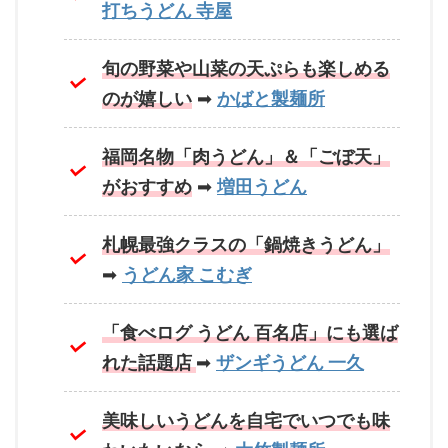
打ちうどん 寺屋
旬の野菜や山菜の天ぷらも楽しめる
のが嬉しい
➡
かばと製麺所
福岡名物「肉うどん」＆「ごぼ天」
がおすすめ
➡
増田うどん
札幌最強クラスの「鍋焼きうどん」
➡
うどん家 こむぎ
「食べログ うどん 百名店」にも選ば
れた話題店
➡
ザンギうどん 一久
美味しいうどんを自宅でいつでも味