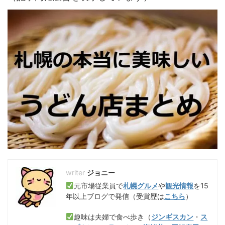
ジョニー
元市場従業員で
札幌グルメ
や
観光情報
を15
年以上ブログで発信（受賞歴は
こちら
）
趣味は夫婦で食べ歩き（
ジンギスカン
・
ス