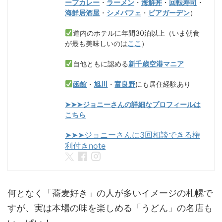
ープカレー
・
ラーメン
・
海鮮丼
・
回転寿司
・
海鮮居酒屋
・
シメパフェ
・
ビアガーデン
）
道内のホテルに年間30泊以上（いま朝食
が最も美味しいのは
ここ
）
自他ともに認める
新千歳空港マニア
函館
・
旭川
・
富良野
にも居住経験あり
➤➤➤ジョニーさんの詳細なプロフィールは
こちら
➤➤➤ジョニーさんに3回相談できる権
利付きnote
何となく「蕎麦好き」の人が多いイメージの札幌で
すが、実は本場の味を楽しめる「うどん」の名店も