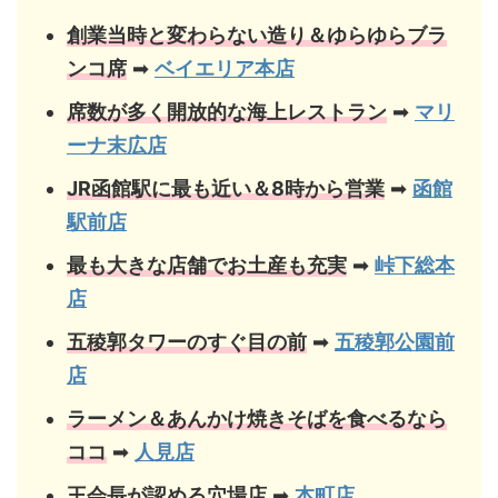
創業当時と変わらない造り＆ゆらゆらブラ
ンコ席
➡
ベイエリア本店
席数が多く開放的な海上レストラン
➡
マリ
ーナ末広店
JR函館駅に最も近い＆8時から営業
➡
函館
駅前店
最も大きな店舗でお土産も充実
➡
峠下総本
店
五稜郭タワーのすぐ目の前
➡
五稜郭公園前
店
ラーメン＆あんかけ焼きそばを食べるなら
ココ
➡
人見店
王会長が認める穴場店
➡
本町店