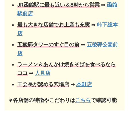
JR函館駅に最も近い＆8時から営業
➡
函館
駅前店
最も大きな店舗でお土産も充実
➡
峠下総本
店
五稜郭タワーのすぐ目の前
➡
五稜郭公園前
店
ラーメン＆あんかけ焼きそばを食べるなら
ココ
➡
人見店
王会長が認める穴場店
➡
本町店
※各店舗の特徴やこだわりは
こちら
で確認可能