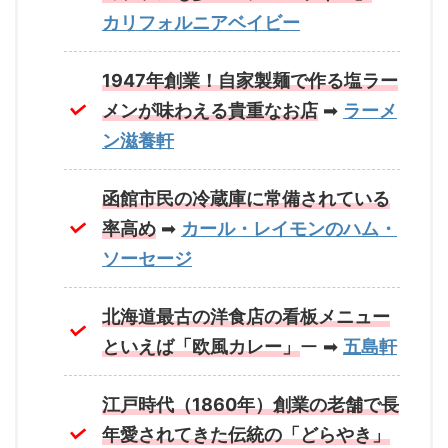
カリフォルニアベイビー
1947年創業！自家製麺で作る塩ラー
メンが味わえる貴重なお店
➡
ラーメ
ン滋養軒
函館市民の冷蔵庫に常備されている
率高め
➡
カール・レイモンのハム・
ソーセージ
北海道最古の洋食店の看板メニュー
といえば「欧風カレー」
ー ➡
五島軒
江戸時代（1860年）創業の老舗で長
年愛されてきた伝統の「どらやき」