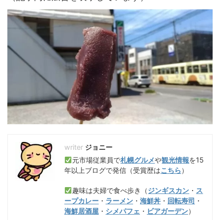
ジョニー
元市場従業員で
札幌グルメ
や
観光情報
を15
年以上ブログで発信（受賞歴は
こちら
）
趣味は夫婦で食べ歩き（
ジンギスカン
・
ス
ープカレー
・
ラーメン
・
海鮮丼
・
回転寿司
・
海鮮居酒屋
・
シメパフェ
・
ビアガーデン
）