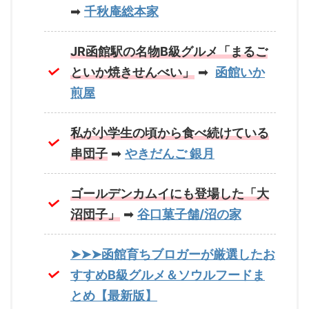
➡
千秋庵総本家
JR函館駅の名物B級グルメ「まるご
といか焼きせんべい」
➡
函館いか
煎屋
私が小学生の頃から食べ続けている
串団子
➡
やきだんご 銀月
ゴールデンカムイにも登場した「大
沼団子」
➡
谷口菓子舗/沼の家
➤➤➤函館育ちブロガーが厳選したお
すすめB級グルメ＆ソウルフードま
とめ【最新版】