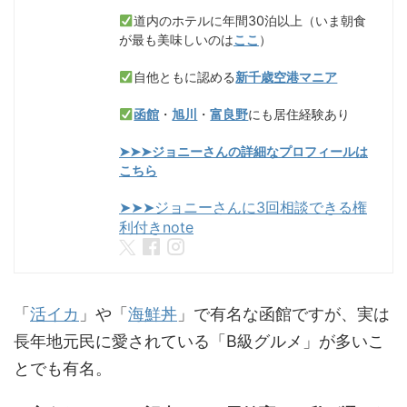
道内のホテルに年間30泊以上（いま朝食
が最も美味しいのは
ここ
）
自他ともに認める
新千歳空港マニア
函館
・
旭川
・
富良野
にも居住経験あり
➤➤➤ジョニーさんの詳細なプロフィールは
こちら
➤➤➤ジョニーさんに3回相談できる権
利付きnote
「
活イカ
」や「
海鮮丼
」で有名な函館ですが、実は
長年地元民に愛されている「B級グルメ」が多いこ
とでも有名。