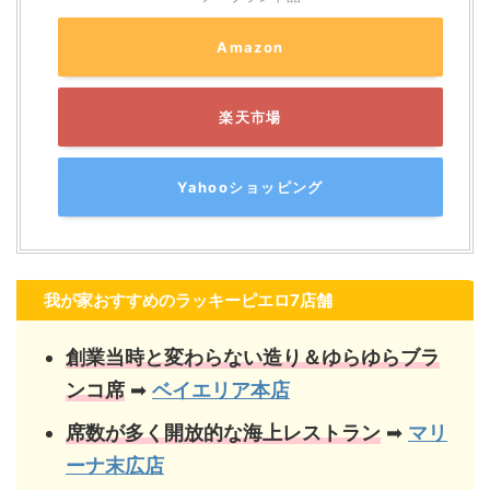
Amazon
楽天市場
Yahooショッピング
我が家おすすめのラッキーピエロ7店舗
創業当時と変わらない造り＆ゆらゆらブラ
ンコ席
➡
ベイエリア本店
席数が多く開放的な海上レストラン
➡
マリ
ーナ末広店