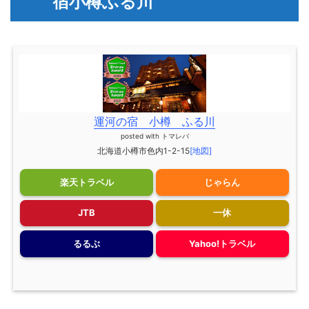
宿小樽ふる川
運河の宿 小樽 ふる川
posted with
トマレバ
北海道小樽市色内1-2-15
[地図]
楽天トラベル
じゃらん
JTB
一休
るるぶ
Yahoo!トラベル