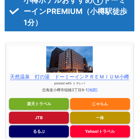
小樽ホテルおすすめ①ドーミ
ーインPREMIUM（小樽駅徒歩
1分）
天然温泉 灯の湯 ドーミーインＰＲＥＭＩＵＭ小樽
posted with
トマレバ
北海道小樽市稲穂3丁目9-1
[地図]
楽天トラベル
じゃらん
JTB
一休
るるぶ
Yahoo!トラベル