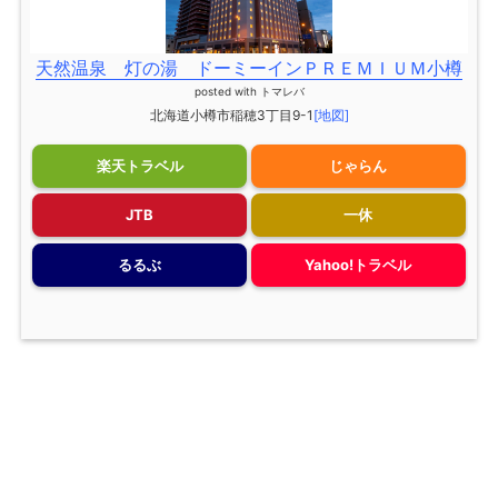
天然温泉 灯の湯 ドーミーインＰＲＥＭＩＵＭ小樽
posted with
トマレバ
北海道小樽市稲穂3丁目9-1
[地図]
楽天トラベル
じゃらん
JTB
一休
るるぶ
Yahoo!トラベル