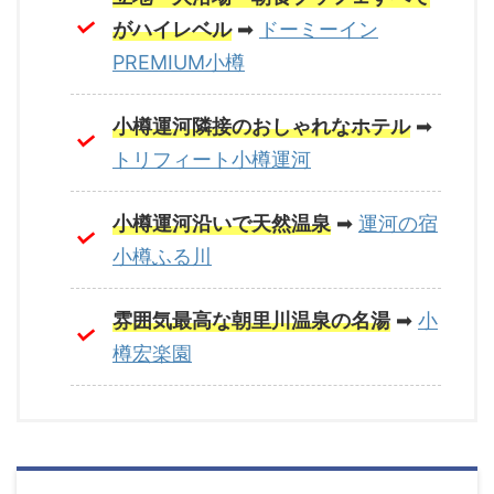
がハイレベル
➡
ドーミーイン
PREMIUM小樽
小樽運河隣接のおしゃれなホテル
➡
トリフィート小樽運河
小樽運河沿いで天然温泉
➡
運河の宿
小樽ふる川
雰囲気最高な朝里川温泉の名湯
➡
小
樽宏楽園