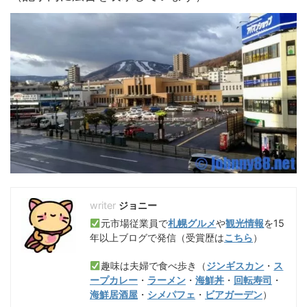
ジョニー
元市場従業員で
札幌グルメ
や
観光情報
を15
年以上ブログで発信（受賞歴は
こちら
）
趣味は夫婦で食べ歩き（
ジンギスカン
・
ス
ープカレー
・
ラーメン
・
海鮮丼
・
回転寿司
・
海鮮居酒屋
・
シメパフェ
・
ビアガーデン
）