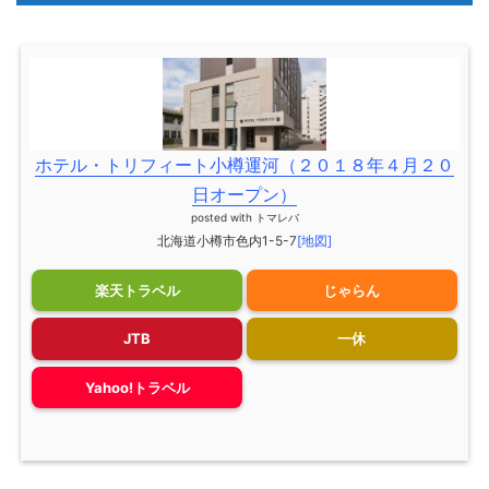
ホテル・トリフィート小樽運河（２０１８年４月２０
日オープン）
posted with
トマレバ
北海道小樽市色内1-5-7
[地図]
楽天トラベル
じゃらん
JTB
一休
Yahoo!トラベル