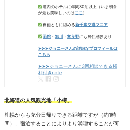
道内のホテルに年間30泊以上（いま朝食
が最も美味しいのは
ここ
）
自他ともに認める
新千歳空港マニア
函館
・
旭川
・
富良野
にも居住経験あり
➤➤➤ジョニーさんの詳細なプロフィールは
こちら
➤➤➤ジョニーさんに3回相談できる権
利付きnote
北海道の人気観光地「小樽」
札幌からも充分日帰りできる距離ですが（約1時
間）、宿泊することによりより満喫することが可