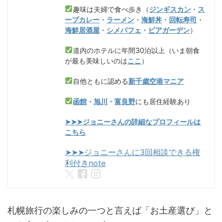
趣味は夫婦で食べ歩き（
ジンギスカン
・
ス
ープカレー
・
ラーメン
・
海鮮丼
・
回転寿司
・
海鮮居酒屋
・
シメパフェ
・
ビアガーデン
）
道内のホテルに年間30泊以上（いま朝食
が最も美味しいのは
ここ
）
自他ともに認める
新千歳空港マニア
函館
・
旭川
・
富良野
にも居住経験あり
➤➤➤ジョニーさんの詳細なプロフィールは
こちら
➤➤➤ジョニーさんに3回相談できる権
利付きnote
札幌旅行の楽しみの一つと言えば「お土産選び」と