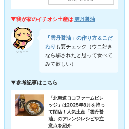
▼我が家のイチオシ土産は
雲丹醤油
「雲丹醤油」の作り方＆こだ
わり
も要チェック（ウニ好き
ジョニー
なら騙されたと思って食べて
みて欲しい）
▼参考記事はこちら
「北海道ロコファームビレ
ッジ」は2025年8月を持っ
て閉店！人気土産「雲丹醤
油」のアレンジレシピや注
意点を紹介