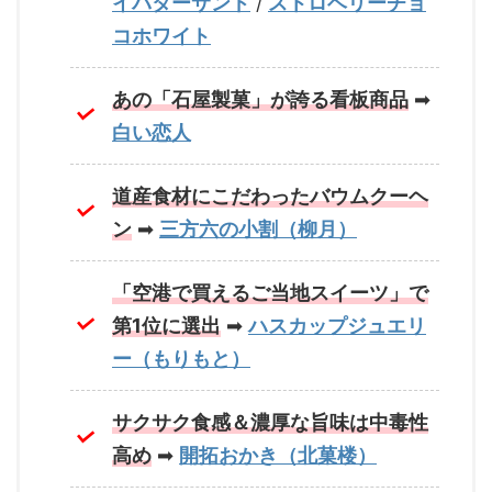
イバターサンド
/
ストロベリーチョ
コホワイト
あの「石屋製菓」が誇る看板商品
➡
白い恋人
道産食材にこだわったバウムクーヘ
ン
➡
三方六の小割（柳月）
「空港で買えるご当地スイーツ」で
第1位に選出
➡
ハスカップジュエリ
ー（もりもと）
サクサク食感＆濃厚な旨味は中毒性
高め
➡
開拓おかき（北菓楼）