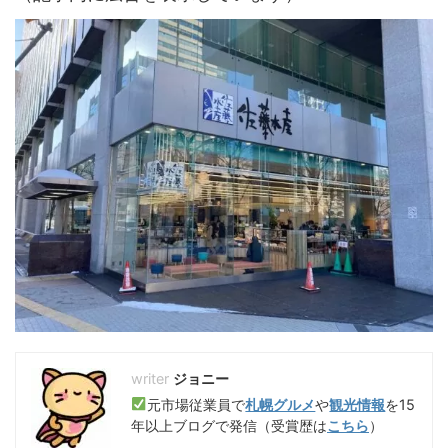
ジョニー
元市場従業員で
札幌グルメ
や
観光情報
を15
年以上ブログで発信（受賞歴は
こちら
）