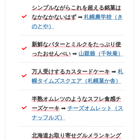
シンプルながらこれを超える銘菓は
なかなかないはず
➡
札幌農学校（き
のとや）
新鮮なバターとミルクをたっぷり使
ったおせんべい
➡
山親爺（千秋庵）
万人受けするカスタードケーキ
➡
札
幌タイムズスクエア（札幌菓か舎）
半熟オムレツのようなスフレ食感チ
ーズケーキ
➡
チーズオムレット（ス
ナッフルズ）
北海道お取り寄せグルメランキング