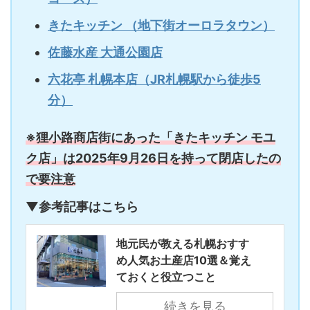
きたキッチン （地下街オーロラタウン）
佐藤水産 大通公園店
六花亭 札幌本店（JR札幌駅から徒歩5
分）
※狸小路商店街にあった「きたキッチン モユ
ク店」は2025年9月26日を持って閉店したの
で要注意
▼参考記事はこちら
地元民が教える札幌おすす
め人気お土産店10選＆覚え
ておくと役立つこと
続きを見る