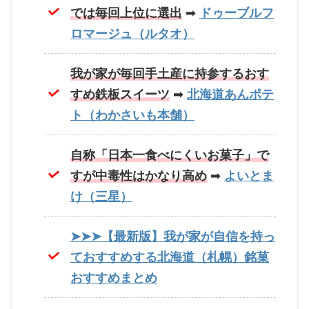
では毎回上位に選出
➡
ドゥーブルフ
ロマージュ（ルタオ）
我が家が毎回手土産に持参するおす
すめ鉄板スイーツ
➡
北海道あんポテ
ト（わかさいも本舗）
自称「日本一食べにくいお菓子」で
すが中毒性はかなり高め
➡
よいとま
け（三星）
➤➤➤【最新版】我が家が自信を持っ
ておすすめする北海道（札幌）銘菓
おすすめまとめ