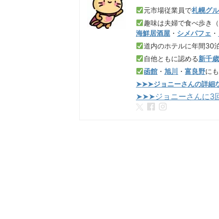
元市場従業員で
札幌グ
趣味は夫婦で食べ歩き
海鮮居酒屋
・
シメパフェ
・
道内のホテルに年間30
自他ともに認める
新千
函館
・
旭川
・
富良野
に
➤➤➤ジョニーさんの詳細
➤➤➤ジョニーさんに3