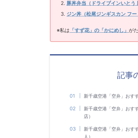
豚丼弁当（ドライブインいとう 
ジン丼（松尾ジンギスカン フー
※私は
「すず花」の「かにめし」
が
記事
新千歳空港「空弁」おす
新千歳空港「空弁」おす
店）
新千歳空港「空弁」おす
人）