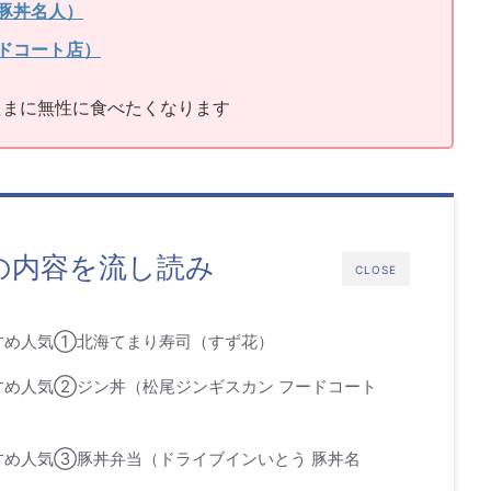
豚丼名人）
ドコート店）
たまに無性に食べたくなります
の内容を流し読み
CLOSE
すめ人気①北海てまり寿司（すず花）
すめ人気②ジン丼（松尾ジンギスカン フードコート
すめ人気③豚丼弁当（ドライブインいとう 豚丼名