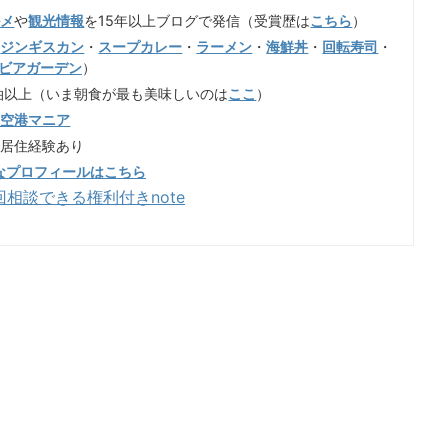
ルメ
や
観光情報
を15年以上ブログで発信（受賞歴は
こちら
）
（
ジンギスカン
・
スープカレー
・
ラーメン
・
海鮮丼
・
回転寿司
・
ビアガーデン
）
泊以上（いま朝食が最も美味しいのは
ここ
）
歳空港マニア
も居住経験あり
なプロフィールはこちら
回相談できる権利付きnote