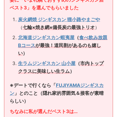
ベスト3」を選んでもらいました
炭火網焼 ジンギスカン 狸小路やまごや
（
七輪×焼き網×備長炭の最強トリオ
）
北海道ジンギスカン蝦夷屋
（
食べ飲み放題
Bコース
が最強！道民割があるのも嬉し
い
）
生ラムジンギスカン 山小屋
（
市内トップ
クラスに美味しい生ラム
）
※デートで行くなら「
FUJIYAMAジンギスカ
ン
」とのこと（隠れ家的雰囲気＆接客が素晴
らしい）
ちなみに私が選んだベスト3は…