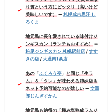
り質という方にピッタリ（高いけど
美味しいです）
➡
札幌成吉思汗 し
ろくま
地元民に長年愛されている味付けジ
ンギスカン（ランチもおすすめ）
➡
松尾ジンギスカン 札幌駅前店
/
すす
きの店
/
大通南1条店
あの
「
ふくろう亭
」
と同じ「生ラ
ム」＆「タレ」が味わえる姉妹店＆
ネット予約可能なのが嬉しい
➡
文重
郎じんぎすかん
地元民も納得の「極み塩熟成ラムジ