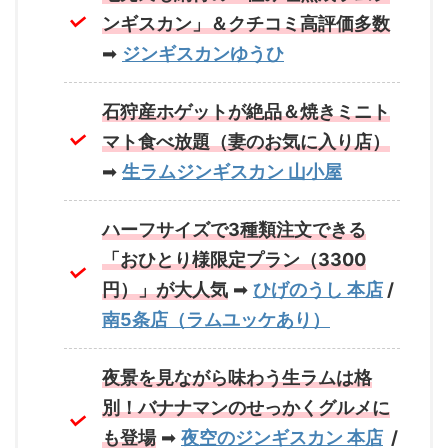
ンギスカン」＆クチコミ高評価多数
➡
ジンギスカンゆうひ
石狩産ホゲットが絶品＆焼きミニト
マト食べ放題（妻のお気に入り店）
➡
生ラムジンギスカン 山小屋
ハーフサイズで3種類注文できる
「おひとり様限定プラン（3300
円）」が大人気
➡
ひげのうし 本店
/
南5条店（ラムユッケあり）
夜景を見ながら味わう生ラムは格
別！バナナマンのせっかくグルメに
も登場
➡
夜空のジンギスカン 本店
/