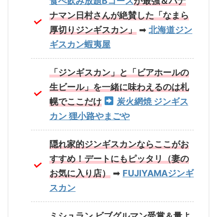
食べ飲み放題Bコース
が最強
＆バナ
ナマン日村さんが絶賛した「なまら
厚切りジンギスカン」
➡
北海道ジン
ギスカン蝦夷屋
「ジンギスカン」と「ビアホールの
生ビール」を一緒に味わえるのは札
幌でここだけ
炭火網焼 ジンギス
カン 狸小路やまごや
隠れ家的ジンギスカンならここがお
すすめ！デートにもピッタリ（妻の
お気に入り店）
➡
FUJIYAMAジンギ
スカン
ミシュラン ビブグルマン受賞＆量よ