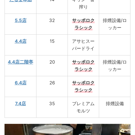
搾り
5.5店
32
サッポロク
排煙設備/ロ
ラシック
ッカー
4.4店
15
アサヒスー
パードライ
4.4店二階亭
20
サッポロク
排煙設備/ロ
ラシック
ッカー
6.4店
26
サッポロク
ラシック
7.4店
35
プレミアム
排煙設備
モルツ