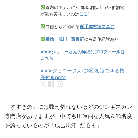
道内のホテルに年間30泊以上（いま朝食
が最も美味しいのは
ここ
）
自他ともに認める
新千歳空港マニア
函館
・
旭川
・
富良野
にも居住経験あり
➤➤➤ジョニーさんの詳細なプロフィールは
こちら
➤➤➤ジョニーさんに3回相談できる権
利付きnote
「すすきの」には数え切れないほどのジンギスカン
専門店がありますが、中でも圧倒的な人気＆知名度
を誇っているのが「成吉思汗 だるま」