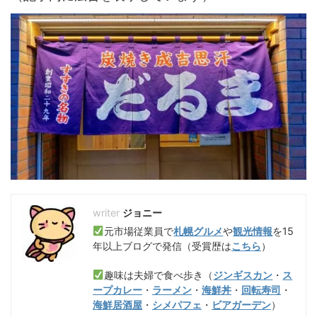
ジョニー
元市場従業員で
札幌グルメ
や
観光情報
を15
年以上ブログで発信（受賞歴は
こちら
）
趣味は夫婦で食べ歩き（
ジンギスカン
・
ス
ープカレー
・
ラーメン
・
海鮮丼
・
回転寿司
・
海鮮居酒屋
・
シメパフェ
・
ビアガーデン
）