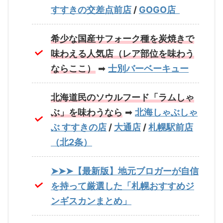
すすきの交差点前店
/
GOGO店
希少な国産サフォーク種を炭焼きで
味わえる人気店（レア部位を味わう
ならここ）
➡
士別バーベーキュー
北海道民のソウルフード「ラムしゃ
ぶ」を味わうなら
➡
北海しゃぶしゃ
ぶ すすきの店
/
大通店
/
札幌駅前店
（北2条）
➤➤➤【最新版】地元ブロガーが自信
を持って厳選した「札幌おすすめジ
ンギスカンまとめ」