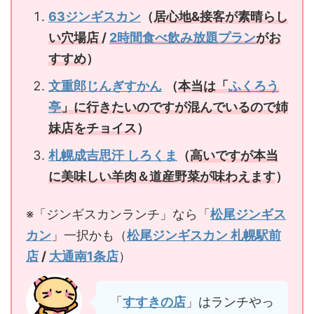
63ジンギスカン
（
居心地&接客が素晴らし
い穴場店
/
2時間食べ飲み放題プラン
がお
すすめ
）
文重郎じんぎすかん
（
本当は「
ふくろう
亭
」に行きたいのですが混んでいるので姉
妹店をチョイス
）
札幌成吉思汗 しろくま
（
高いですが
本当
に美味しい羊肉＆道産野菜が味わえます
）
※「ジンギスカンランチ」なら「
松尾ジンギス
カン
」一択かも（
松尾ジンギスカン 札幌駅前
店
/
大通南1条店
）
「
すすきの店
」はランチやっ