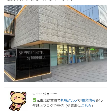
ジョニー
元市場従業員で
札幌グルメ
や
観光情報
を15
年以上ブログで発信（受賞歴は
こちら
）