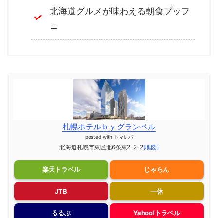
北海道グルメが味わえる朝食ブッフ
ェ
札幌ホテルｂｙグランベル
posted with
トマレバ
北海道札幌市東区北6条東2-2-2
[地図]
楽天トラベル
じゃらん
JTB
一休
るるぶ
Yahoo!トラベル