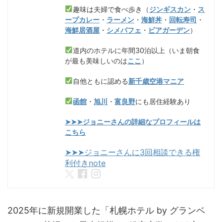
趣味は夫婦で食べ歩き（
ジンギスカン
・
ス
ープカレー
・
ラーメン
・
海鮮丼
・
回転寿司
・
海鮮居酒屋
・
シメパフェ
・
ビアガーデン
）
道内のホテルに年間30泊以上（いま朝食
が最も美味しいのは
ここ
）
自他ともに認める
新千歳空港マニア
函館
・
旭川
・
富良野
にも居住経験あり
➤➤➤ジョニーさんの詳細なプロフィールは
こちら
➤➤➤ジョニーさんに3回相談できる権
利付きnote
2025年に新規開業した「札幌ホテル by グランベ