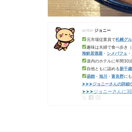
ジョニー
元市場従業員で
札幌グ
趣味は夫婦で食べ歩き
海鮮居酒屋
・
シメパフェ
・
道内のホテルに年間30
自他ともに認める
新千
函館
・
旭川
・
富良野
に
➤➤➤ジョニーさんの詳細
➤➤➤ジョニーさんに3