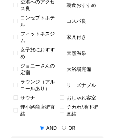
空港へのアクセ
朝食おすすめ
ス良
コンセプトホテ
コスパ良
ル
フィットネスジ
家具付き
ム
女子旅におすす
天然温泉
め
ジョニーさんの
大浴場完備
定宿
ラウンジ（アル
リーズナブル
コールあり）
サウナ
おしゃれ客室
狸小路商店街直
チカホ/地下街
結
直結
AND
OR