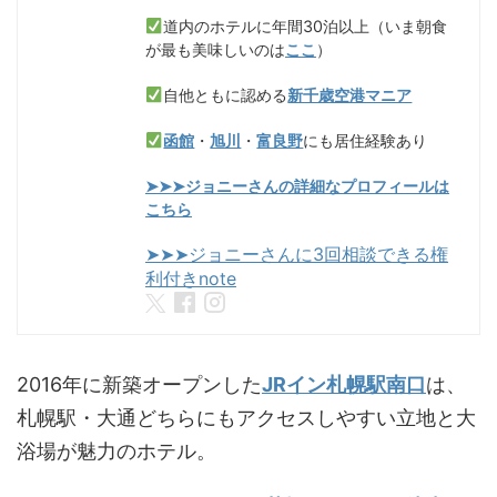
道内のホテルに年間30泊以上（いま朝食
が最も美味しいのは
ここ
）
自他ともに認める
新千歳空港マニア
函館
・
旭川
・
富良野
にも居住経験あり
➤➤➤ジョニーさんの詳細なプロフィールは
こちら
➤➤➤ジョニーさんに3回相談できる権
利付きnote
2016年に新築オープンした
JRイン札幌駅南口
は、
札幌駅・大通どちらにもアクセスしやすい立地と大
浴場が魅力のホテル。