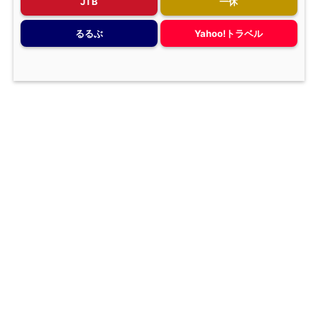
JTB
一休
るるぶ
Yahoo!トラベル