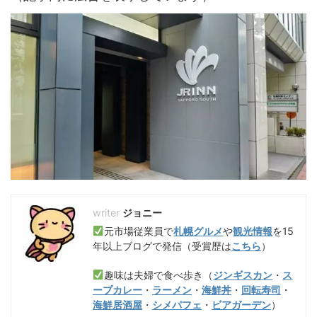
ジョニー
元市場従業員で
札幌グルメ
や
観光情報
を15
年以上ブログで発信（受賞歴は
こちら
）
趣味は夫婦で食べ歩き（
ジンギスカン
・
ス
ープカレー
・
ラーメン
・
海鮮丼
・
回転寿司
・
海鮮居酒屋
・
シメパフェ
・
ビアガーデン
）