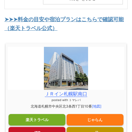
➤➤➤料金の目安や宿泊プランはこちらで確認可能
（楽天トラベル公式）
ＪＲイン札幌駅南口
posted with
トマレバ
北海道札幌市中央区北3条西1丁目10番
[地図]
楽天トラベル
じゃらん