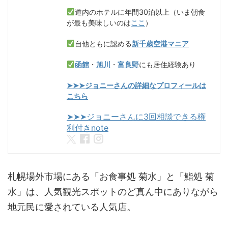
道内のホテルに年間30泊以上（いま朝食
が最も美味しいのは
ここ
）
自他ともに認める
新千歳空港マニア
函館
・
旭川
・
富良野
にも居住経験あり
➤➤➤ジョニーさんの詳細なプロフィールは
こちら
➤➤➤ジョニーさんに3回相談できる権
利付きnote
札幌場外市場にある「お食事処 菊水」と「鮨処 菊
水」は、人気観光スポットのど真ん中にありながら
地元民に愛されている人気店。