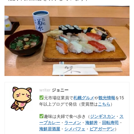
ジョニー
元市場従業員で
札幌グルメ
や
観光情報
を15
年以上ブログで発信（受賞歴は
こちら
）
趣味は夫婦で食べ歩き（
ジンギスカン
・
ス
ープカレー
・
ラーメン
・
海鮮丼
・
回転寿司
・
海鮮居酒屋
・
シメパフェ
・
ビアガーデン
）