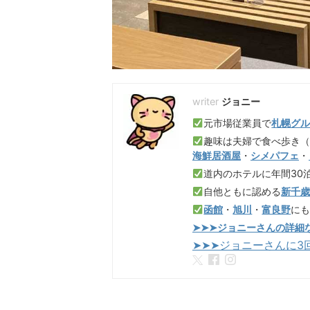
ジョニー
元市場従業員で
札幌グ
趣味は夫婦で食べ歩き
海鮮居酒屋
・
シメパフェ
・
道内のホテルに年間30
自他ともに認める
新千
函館
・
旭川
・
富良野
に
➤➤➤ジョニーさんの詳細
➤➤➤ジョニーさんに3