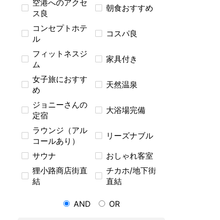
空港へのアクセ
朝食おすすめ
ス良
コンセプトホテ
コスパ良
ル
フィットネスジ
家具付き
ム
女子旅におすす
天然温泉
め
ジョニーさんの
大浴場完備
定宿
ラウンジ（アル
リーズナブル
コールあり）
サウナ
おしゃれ客室
狸小路商店街直
チカホ/地下街
結
直結
AND
OR