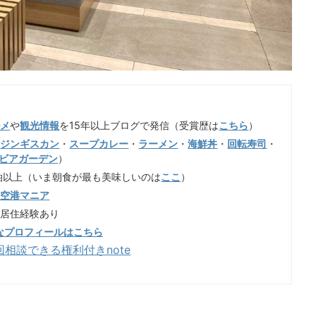
ルメ
や
観光情報
を15年以上ブログで発信（受賞歴は
こちら
）
（
ジンギスカン
・
スープカレー
・
ラーメン
・
海鮮丼
・
回転寿司
・
ビアガーデン
）
泊以上（いま朝食が最も美味しいのは
ここ
）
歳空港マニア
も居住経験あり
なプロフィールはこちら
回相談できる権利付きnote