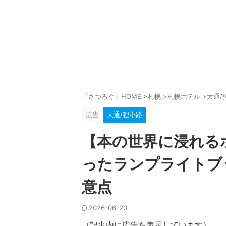
「さつろぐ」HOME
>
札幌
>
札幌ホテル
>
大通/
広告
大通/狸小路
【本の世界に浸れる
ったランプライトブ
意点
2026-06-20
（記事内に広告を表示しています）