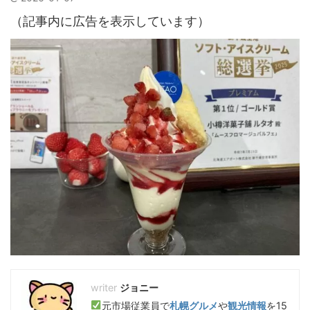
（記事内に広告を表示しています）
ジョニー
元市場従業員で
札幌グルメ
や
観光情報
を15