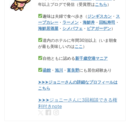
年以上ブログで発信（受賞歴は
こちら
）
趣味は夫婦で食べ歩き（
ジンギスカン
・
ス
ープカレー
・
ラーメン
・
海鮮丼
・
回転寿司
・
海鮮居酒屋
・
シメパフェ
・
ビアガーデン
）
道内のホテルに年間30泊以上（いま朝食
が最も美味しいのは
ここ
）
自他ともに認める
新千歳空港マニア
函館
・
旭川
・
富良野
にも居住経験あり
➤➤➤ジョニーさんの詳細なプロフィールは
こちら
➤➤➤ジョニーさんに3回相談できる権
利付きnote