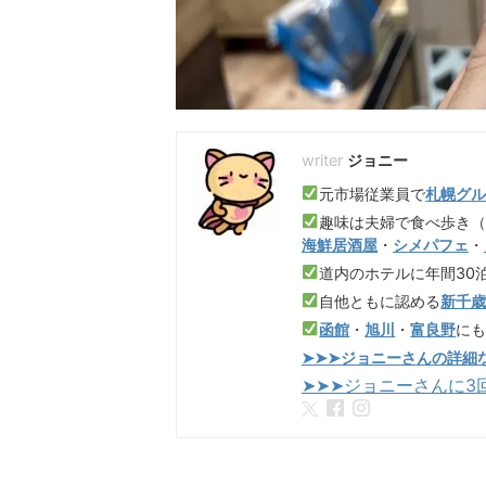
ジョニー
元市場従業員で
札幌グ
趣味は夫婦で食べ歩き
海鮮居酒屋
・
シメパフェ
・
道内のホテルに年間30
自他ともに認める
新千
函館
・
旭川
・
富良野
に
➤➤➤ジョニーさんの詳細
➤➤➤ジョニーさんに3