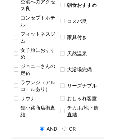
空港へのアクセ
朝食おすすめ
ス良
コンセプトホテ
コスパ良
ル
フィットネスジ
家具付き
ム
女子旅におすす
天然温泉
め
ジョニーさんの
大浴場完備
定宿
ラウンジ（アル
リーズナブル
コールあり）
サウナ
おしゃれ客室
狸小路商店街直
チカホ/地下街
結
直結
AND
OR