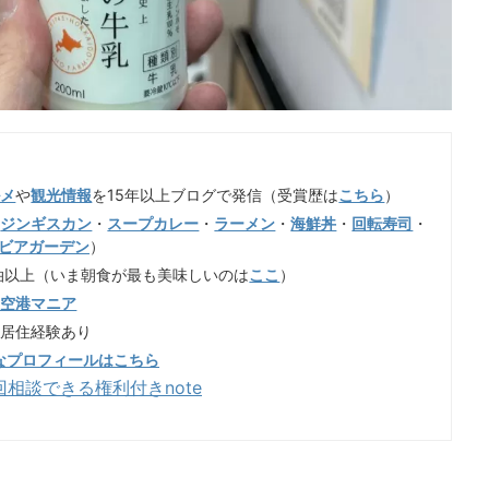
ルメ
や
観光情報
を15年以上ブログで発信（受賞歴は
こちら
）
（
ジンギスカン
・
スープカレー
・
ラーメン
・
海鮮丼
・
回転寿司
・
ビアガーデン
）
泊以上（いま朝食が最も美味しいのは
ここ
）
歳空港マニア
も居住経験あり
なプロフィールはこちら
回相談できる権利付きnote