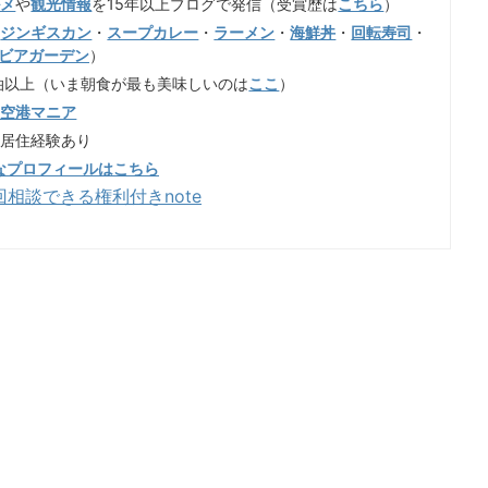
ルメ
や
観光情報
を15年以上ブログで発信（受賞歴は
こちら
）
（
ジンギスカン
・
スープカレー
・
ラーメン
・
海鮮丼
・
回転寿司
・
ビアガーデン
）
泊以上（いま朝食が最も美味しいのは
ここ
）
歳空港マニア
も居住経験あり
なプロフィールはこちら
回相談できる権利付きnote