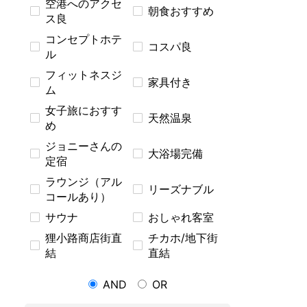
空港へのアクセ
朝食おすすめ
ス良
コンセプトホテ
コスパ良
ル
フィットネスジ
家具付き
ム
女子旅におすす
天然温泉
め
ジョニーさんの
大浴場完備
定宿
ラウンジ（アル
リーズナブル
コールあり）
サウナ
おしゃれ客室
狸小路商店街直
チカホ/地下街
結
直結
AND
OR