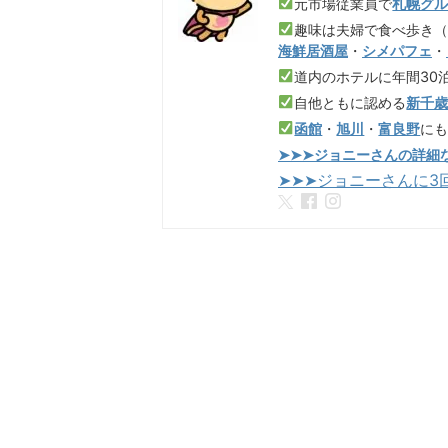
元市場従業員で
札幌グ
趣味は夫婦で食べ歩き
海鮮居酒屋
・
シメパフェ
・
道内のホテルに年間30
自他ともに認める
新千
函館
・
旭川
・
富良野
に
➤➤➤ジョニーさんの詳細
➤➤➤ジョニーさんに3