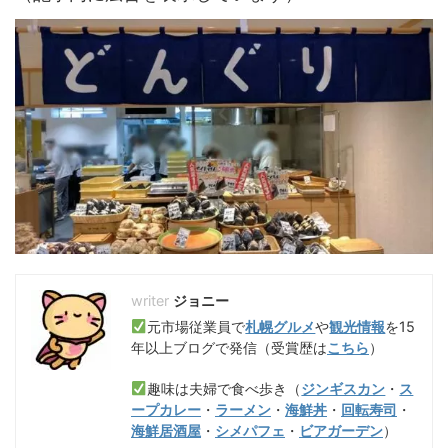
ジョニー
元市場従業員で
札幌グルメ
や
観光情報
を15
年以上ブログで発信（受賞歴は
こちら
）
趣味は夫婦で食べ歩き（
ジンギスカン
・
ス
ープカレー
・
ラーメン
・
海鮮丼
・
回転寿司
・
海鮮居酒屋
・
シメパフェ
・
ビアガーデン
）