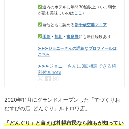
道内のホテルに年間30泊以上（いま朝食
が最も美味しいのは
ここ
）
自他ともに認める
新千歳空港マニア
函館
・
旭川
・
富良野
にも居住経験あり
➤➤➤ジョニーさんの詳細なプロフィールは
こちら
➤➤➤ジョニーさんに3回相談できる権
利付きnote
2020年11月にグランドオープンした「てづくりお
むすびの店 どんぐり」ルトロワ店。
「どんぐり」と言えば札幌市民なら誰もが知ってい