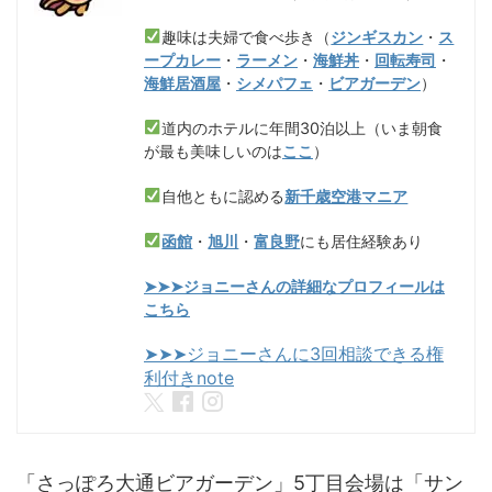
趣味は夫婦で食べ歩き（
ジンギスカン
・
ス
ープカレー
・
ラーメン
・
海鮮丼
・
回転寿司
・
海鮮居酒屋
・
シメパフェ
・
ビアガーデン
）
道内のホテルに年間30泊以上（いま朝食
が最も美味しいのは
ここ
）
自他ともに認める
新千歳空港マニア
函館
・
旭川
・
富良野
にも居住経験あり
➤➤➤ジョニーさんの詳細なプロフィールは
こちら
➤➤➤ジョニーさんに3回相談できる権
利付きnote
「さっぽろ大通ビアガーデン」5丁目会場は「サン