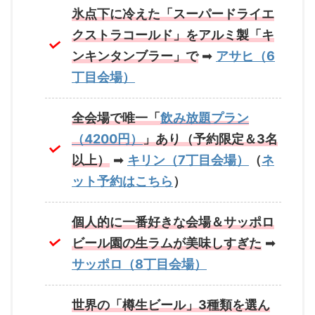
氷点下に冷えた「スーパードライエ
クストラコールド」をアルミ製「キ
ンキンタンブラー」で
➡
アサヒ（6
丁目会場）
全会場で唯一「
飲み放題プラン
（4200円）
」あり（予約限定＆3名
以上）
➡
キリン（7丁目会場）
（
ネ
ット予約はこちら
）
個人的に一番好きな会場＆サッポロ
ビール園の生ラムが美味しすぎた
➡
サッポロ（8丁目会場）
世界の「樽生ビール」3種類を選ん