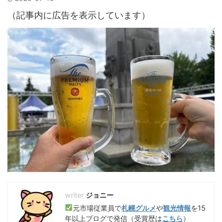
（記事内に広告を表示しています）
ジョニー
元市場従業員で
札幌グルメ
や
観光情報
を15
年以上ブログで発信（受賞歴は
こちら
）