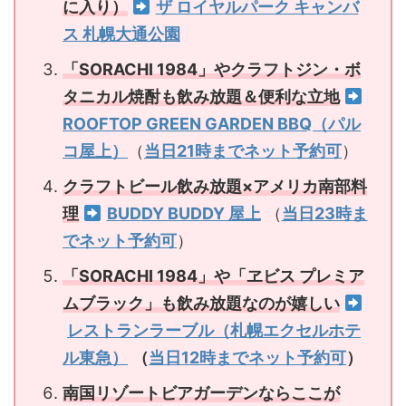
に入り）
ザ ロイヤルパーク キャンバ
ス 札幌大通公園
「SORACHI 1984」やクラフトジン・ボ
タニカル焼酎も飲み放題＆便利な立地
ROOFTOP GREEN GARDEN BBQ（パル
コ屋上）
（
当日21時までネット予約可
）
クラフトビール飲み放題×アメリカ南部料
理
BUDDY BUDDY 屋上
（
当日23時ま
でネット予約可
）
「SORACHI 1984」や「ヱビス プレミア
ムブラック」も飲み放題なのが嬉しい
レストランラーブル（札幌エクセルホテ
ル東急）
（
当日12時までネット予約可
）
南国リゾートビアガーデンならここが