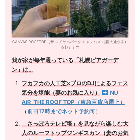
CANVAS ROOFTOP（ザ ロイヤルパーク キャンバス 札幌大通公園）
もおすすめ
我が家が毎年通っている「札幌ビアガーデ
ン」は…
フカフカの人工芝×プロのDJによるフェス
気分を堪能（妻のお気に入り）
NU
AiR THE ROOF TOP（東急百貨店屋上）
（
前日17時までネット予約可
）
「さっぽろテレビ塔」を見ながら楽しむ大
人のルーフトップジンギスカン（妻のお気