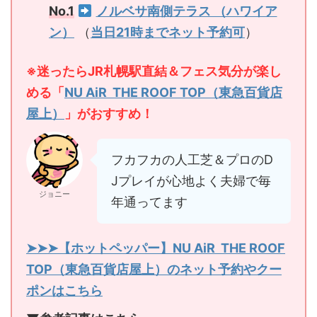
No.1
ノルベサ南側テラス （ハワイア
ン）
（
当日21時までネット予約可
）
※迷ったらJR札幌駅直結＆フェス気分が楽し
める「
NU AiR THE ROOF TOP（東急百貨店
屋上）
」がおすすめ！
フカフカの人工芝＆プロのD
Jプレイが心地よく夫婦で毎
ジョニー
年通ってます
➤➤➤【ホットペッパー】NU AiR THE ROOF
TOP（東急百貨店屋上）のネット予約やクー
ポンはこちら