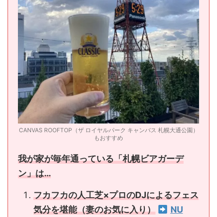
CANVAS ROOFTOP（ザ ロイヤルパーク キャンバス 札幌大通公園）
もおすすめ
我が家が毎年通っている「札幌ビアガーデ
ン」は…
フカフカの人工芝×プロのDJによるフェス
気分を堪能（妻のお気に入り）
NU