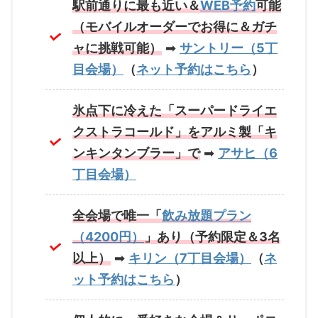
駅前通りに最も近い＆
WEB予約
可能
（モバイルオーダーでお得に＆ガチ
ャに挑戦可能）
➡
サントリー（5丁
目会場）
（
ネット予約はこちら
）
氷点下に冷えた「スーパードライエ
クストラコールド」をアルミ製「キ
ンキンタンブラー」で
➡
アサヒ（6
丁目会場）
全会場で唯一「
飲み放題プラン
（4200円）
」あり（予約限定＆3名
以上）
➡
キリン（7丁目会場）
（
ネ
ット予約はこちら
）