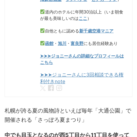
道内のホテルに年間30泊以上（いま朝食
が最も美味しいのは
ここ
）
自他ともに認める
新千歳空港マニア
函館
・
旭川
・
富良野
にも居住経験あり
➤➤➤ジョニーさんの詳細なプロフィールは
こちら
➤➤➤ジョニーさんに3回相談できる権
利付きnote
札幌が誇る夏の風物詩といえば毎年「大通公園」で
開催される「さっぽろ夏まつり」
中でも目玉となるのが西5丁目から11丁目を使って