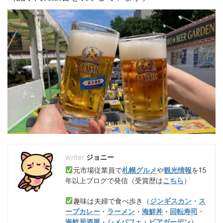
ジョニー
元市場従業員で
札幌グルメ
や
観光情報
を15
年以上ブログで発信（受賞歴は
こちら
）
趣味は夫婦で食べ歩き（
ジンギスカン
・
ス
ープカレー
・
ラーメン
・
海鮮丼
・
回転寿司
・
海鮮居酒屋
・
シメパフェ
・
ビアガーデン
）