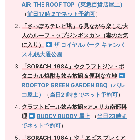
AiR THE ROOF TOP（東急百貨店屋上）
（
前日17時までネット予約可
）
「さっぽろテレビ塔」を見ながら楽しむ大
人のルーフトップジンギスカン（妻のお気
に入り）
ザ ロイヤルパーク キャンバ
ス 札幌大通公園
「SORACHI 1984」やクラフトジン・ボ
タニカル焼酎も飲み放題＆便利な立地
ROOFTOP GREEN GARDEN BBQ（パル
コ屋上）
（
当日21時までネット予約可
）
クラフトビール飲み放題×アメリカ南部料
理
BUDDY BUDDY 屋上
（
当日23時ま
でネット予約可
）
「SORACHI 1984」や「ヱビス プレミア