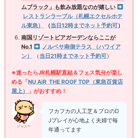
ムブラック」も飲み放題なのが嬉しい
レストランラーブル（札幌エクセルホテ
ル東急）
（
当日12時までネット予約可
）
南国リゾートビアガーデンならここが
No.1
ノルベサ南側テラス （ハワイア
ン）
（
当日21時までネット予約可
）
※迷ったらJR札幌駅直結＆フェス気分が楽し
める「
NU AiR THE ROOF TOP（東急百貨店
屋上）
」がおすすめ！
フカフカの人工芝＆プロのD
Jプレイが心地よく夫婦で毎
ジョニー
年通ってます