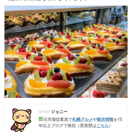
ジョニー
元市場従業員で
札幌グルメ
や
観光情報
を15
年以上ブログで発信（受賞歴は
こちら
）