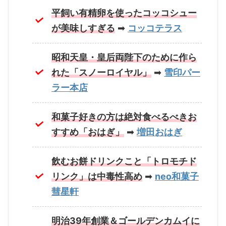
平飼い有精卵を使ったコッコシュー
が美味しすぎる
➡
コッコテラス
昭和天皇・皇后両陛下のために作ら
れた「スノーロイヤル」
➡
雪印パー
ラー本店
和菓子好きの方は絶対食べるべきお
すすめ「おはぎ」
➡
増田おはぎ
飲むお餅ドリンクこと「トロモチド
リンク」は中毒性高め
➡
neo和菓子
彗星軒
明治39年創業＆ゴールデンカムイに