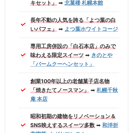
キセット」
➡
北菓楼 札幌本館
長年不動の人気を誇る「よつ葉の白
いパフェ」
➡
よつ葉ホワイトコージ
専用工房併設の「白石本店」のみで
味わえる限定スイーツ
➡
きのとや
「バームクーヘンセット」
創業100年以上の老舗菓子店名物
「焼きたてノースマン」
➡
札幌千秋
庵 本店
昭和初期の建物をリノベーション＆
SNS映えするスイーツ多数
➡
和洋折