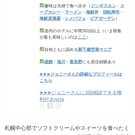
趣味は夫婦で食べ歩き（
ジンギスカン
・
ス
ープカレー
・
ラーメン
・
海鮮丼
・
回転寿司
・
海鮮居酒屋
・
シメパフェ
・
ビアガーデン
）
道内のホテルに年間30泊以上（いま朝食
が最も美味しいのは
ここ
）
自他ともに認める
新千歳空港マニア
函館
・
旭川
・
富良野
にも居住経験あり
➤➤➤ジョニーさんの詳細なプロフィールは
こちら
➤➤➤ジョニーさんに3回相談できる権
利付きnote
札幌中心部でソフトクリームやスイーツを食べたく