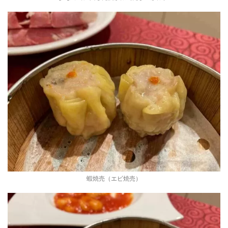
蝦焼売（エビ焼売）