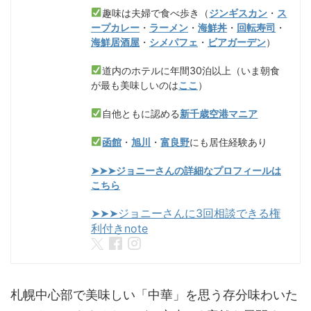
趣味は夫婦で食べ歩き（
ジンギスカン
・
ス
ープカレー
・
ラーメン
・
海鮮丼
・
回転寿司
・
海鮮居酒屋
・
シメパフェ
・
ビアガーデン
）
道内のホテルに年間30泊以上（いま朝食
が最も美味しいのは
ここ
）
自他ともに認める
新千歳空港マニア
函館
・
旭川
・
富良野
にも居住経験あり
➤➤➤ジョニーさんの詳細なプロフィールは
こちら
➤➤➤ジョニーさんに3回相談できる権
利付きnote
札幌中心部で美味しい「中華」を思う存分味わいた