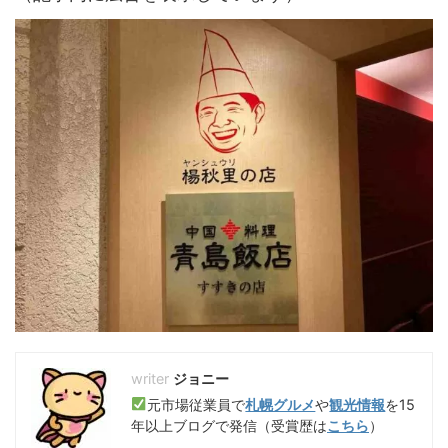
ジョニー
元市場従業員で
札幌グルメ
や
観光情報
を15
年以上ブログで発信（受賞歴は
こちら
）