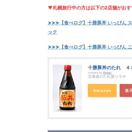
▼札幌旅行中の方は以下の2店舗がおす
➤➤➤【食べログ】十勝豚丼 いっぴん 
ック
➤➤➤【食べログ】十勝豚丼 いっぴん
十勝豚丼のたれ ４
created by
Rinker
北海道のたれ屋ソラチ
Amazon
楽