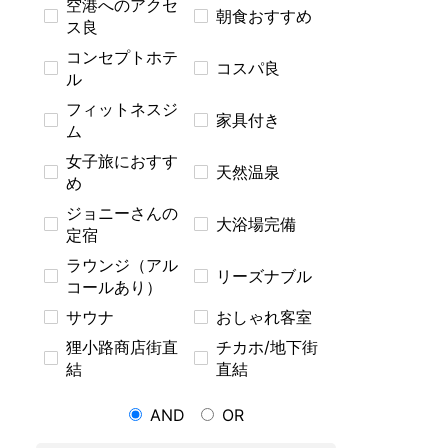
空港へのアクセ
朝食おすすめ
ス良
コンセプトホテ
コスパ良
ル
フィットネスジ
家具付き
ム
女子旅におすす
天然温泉
め
ジョニーさんの
大浴場完備
定宿
ラウンジ（アル
リーズナブル
コールあり）
サウナ
おしゃれ客室
狸小路商店街直
チカホ/地下街
結
直結
AND
OR