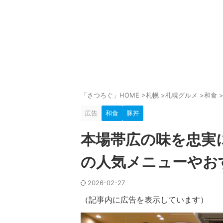
「さつろぐ」HOME
>
札幌
>
札幌グルメ
>
和食
広告
和食
豚丼
本場帯広の味を忠実
の人気メニューやお
2026-02-27
（記事内に広告を表示しています）