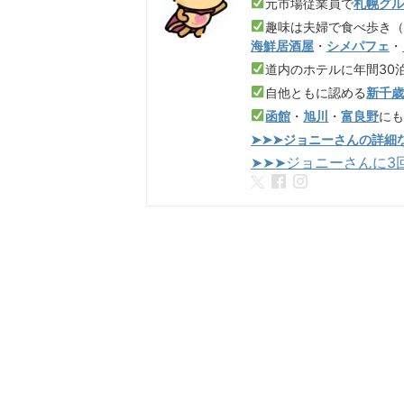
元市場従業員で
札幌グ
趣味は夫婦で食べ歩き
海鮮居酒屋
・
シメパフェ
・
道内のホテルに年間30
自他ともに認める
新千
函館
・
旭川
・
富良野
に
➤➤➤ジョニーさんの詳細
➤➤➤ジョニーさんに3