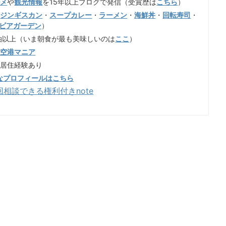
ルメ
や
観光情報
を15年以上ブログで発信（受賞歴は
こちら
）
（
ジンギスカン
・
スープカレー
・
ラーメン
・
海鮮丼
・
回転寿司
・
ビアガーデン
）
泊以上（いま朝食が最も美味しいのは
ここ
）
歳空港マニア
も居住経験あり
なプロフィールはこちら
回相談できる権利付きnote