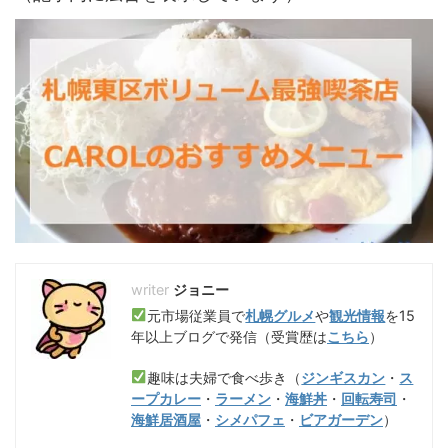
ジョニー
元市場従業員で
札幌グルメ
や
観光情報
を15
年以上ブログで発信（受賞歴は
こちら
）
趣味は夫婦で食べ歩き（
ジンギスカン
・
ス
ープカレー
・
ラーメン
・
海鮮丼
・
回転寿司
・
海鮮居酒屋
・
シメパフェ
・
ビアガーデン
）