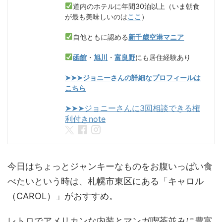
道内のホテルに年間30泊以上（いま朝食
が最も美味しいのは
ここ
）
自他ともに認める
新千歳空港マニア
函館
・
旭川
・
富良野
にも居住経験あり
➤➤➤ジョニーさんの詳細なプロフィールは
こちら
➤➤➤ジョニーさんに3回相談できる権
利付きnote
今日はちょっとジャンキーなものをお腹いっぱい食
べたいという時は、札幌市東区にある「キャロル
（CAROL）」がおすすめ。
レトロでアメリカンな内装とマンガ喫茶並みに豊富