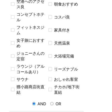
空港へのアクセ
朝食おすすめ
ス良
コンセプトホテ
コスパ良
ル
フィットネスジ
家具付き
ム
女子旅におすす
天然温泉
め
ジョニーさんの
大浴場完備
定宿
ラウンジ（アル
リーズナブル
コールあり）
サウナ
おしゃれ客室
狸小路商店街直
チカホ/地下街
結
直結
AND
OR