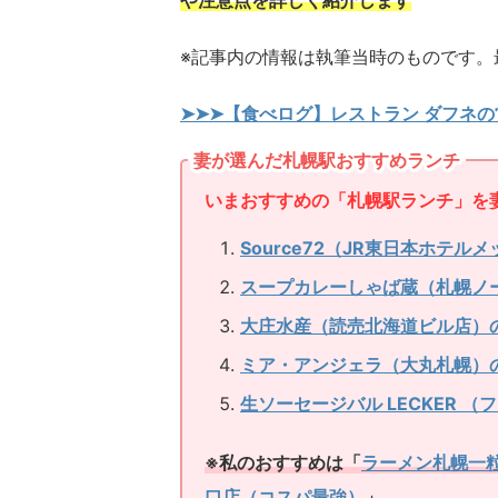
※記事内の情報は執筆当時のものです。
➤➤➤【食べログ】レストラン ダフネ
妻が選んだ札幌駅おすすめランチ
いまおすすめの「札幌駅ランチ」を
Source72（JR東日本ホテ
スープカレーしゃば蔵（札幌ノ
大庄水産（読売北海道ビル店）
ミア・アンジェラ（大丸札幌）
生ソーセージバル LECKER 
※私のおすすめは「
ラーメン札幌一
口店（コスパ最強）
」