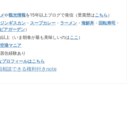
ルメ
や
観光情報
を15年以上ブログで発信（受賞歴は
こちら
）
（
ジンギスカン
・
スープカレー
・
ラーメン
・
海鮮丼
・
回転寿司
・
ビアガーデン
）
泊以上（いま朝食が最も美味しいのは
ここ
）
歳空港マニア
も居住経験あり
なプロフィールはこちら
回相談できる権利付きnote