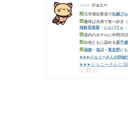
ジョニー
元市場従業員で
札幌グ
趣味は夫婦で食べ歩き
海鮮居酒屋
・
シメパフェ
・
道内のホテルに年間30
自他ともに認める
新千
函館
・
旭川
・
富良野
に
➤➤➤ジョニーさんの詳細
➤➤➤ジョニーさんに3