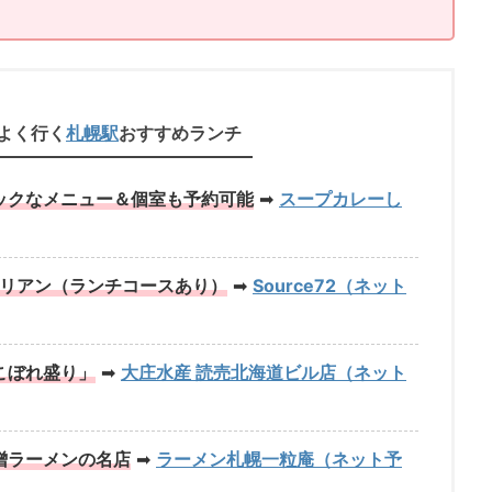
よく行く
札幌駅
おすすめランチ
ックなメニュー＆個室も予約可能
➡
スープカレーし
タリアン（ランチコースあり）
➡
Source72（ネット
こぼれ盛り」
➡
大庄水産 読売北海道ビル店（ネット
噌ラーメンの名店
➡
ラーメン札幌一粒庵（ネット予