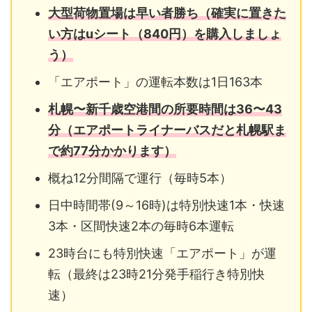
大型荷物置場は早い者勝ち（確実に置きた
い方はuシート（840円）を購入しましょ
う）
「エアポート」の運転本数は1日163本
札幌〜新千歳空港間の所要時間は36〜43
分（エアポートライナーバスだと札幌駅ま
で約77分かかります）
概ね12分間隔で運行（毎時5本）
日中時間帯(9～16時)は特別快速1本・快速
3本・区間快速2本の毎時6本運転
23時台にも特別快速「エアポート」が運
転（最終は23時21分発手稲行き特別快
速）