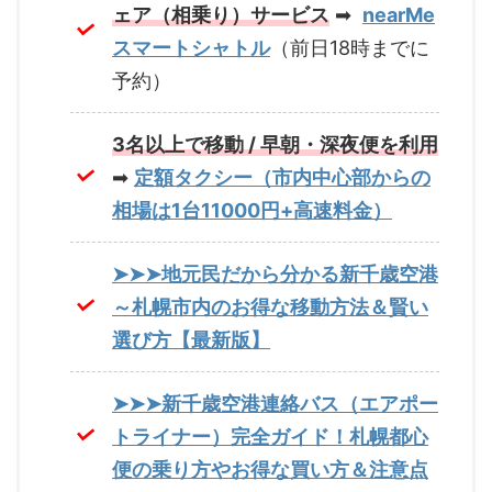
ェア（相乗り）サービス
➡
nearMe
スマートシャトル
（前日18時までに
予約）
3名以上で移動 / 早朝・深夜便を利用
➡
定額タクシー（市内中心部からの
相場は1台11000円+高速料金）
➤➤➤地元民だから分かる新千歳空港
～札幌市内のお得な移動方法＆賢い
選び方【最新版】
➤➤➤新千歳空港連絡バス（エアポー
トライナー）完全ガイド！札幌都心
便の乗り方やお得な買い方＆注意点