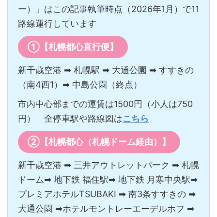
ー）」はこの記事執筆時点（2026年1月）で11
路線運行しています
①【札幌都心直行便】
新千歳空港 ➡ 札幌駅 ➡ 大通公園 ➡ すすきの
（南4西1）➡ 中島公園（終点）
市内中心部までの運賃は1500円（小人は750
円） 全停車駅や路線図は
こちら
②【札幌都心（札幌ドーム経由）】
新千歳空港 ➡ 三井アウトレットパーク ➡ 札幌
ドーム➡ 地下鉄 福住駅➡ 地下鉄 月寒中央駅➡
プレミアホテルTSUBAKI ➡ 南3条すすきの ➡
大通公園 ➡ホテルモントレーエーデルホフ ➡