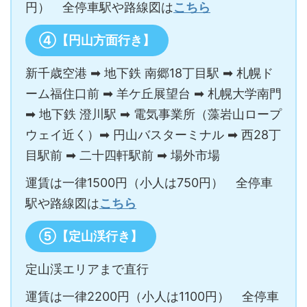
円） 全停車駅や路線図は
こちら
④【円山方面行き】
新千歳空港 ➡ 地下鉄 南郷18丁目駅 ➡ 札幌ド
ーム福住口前 ➡ 羊ケ丘展望台 ➡ 札幌大学南門
➡ 地下鉄 澄川駅 ➡ 電気事業所（藻岩山ロープ
ウェイ近く）➡ 円山バスターミナル ➡ 西28丁
目駅前 ➡ 二十四軒駅前 ➡ 場外市場
運賃は一律1500円（小人は750円） 全停車
駅や路線図は
こちら
⑤【定山渓行き】
定山渓エリアまで直行
運賃は一律2200円（小人は1100円） 全停車