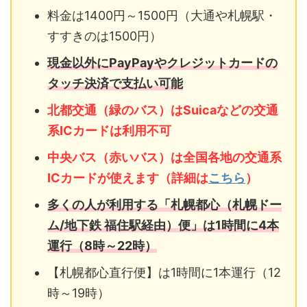
料金は1400円～1500円（大通や札幌駅・
すすきのは1500円）
現金以外にPayPayやクレジットカードの
タッチ決済で支払い可能
北都交通（緑のバス）はSuicaなどの交通
系ICカードは利用不可
中央バス（赤いバス）は全国各地の交通系
ICカードが使えます（詳細は
こちら
）
多くの人が利用する「札幌都心（札幌ドー
ム/地下鉄 福住駅経由）便」は1時間に4本
運行（8時～22時）
【札幌都心直行便】は1時間に1本運行（12
時～19時）