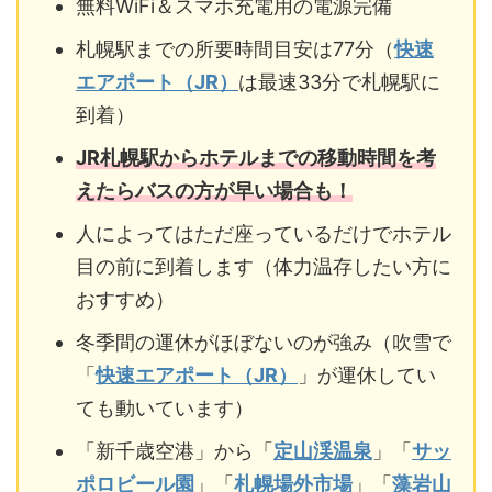
無料WiFi＆スマホ充電用の電源完備
札幌駅までの所要時間目安は77分（
快速
エアポート（JR）
は最速33分で札幌駅に
到着）
JR札幌駅からホテルまでの移動時間を考
えたらバスの方が早い場合も！
人によってはただ座っているだけでホテル
目の前に到着します（体力温存したい方に
おすすめ）
冬季間の運休がほぼないのが強み（吹雪で
「
快速エアポート（JR）
」が運休してい
ても動いています）
「新千歳空港」から「
定山渓温泉
」「
サッ
ポロビール園
」「
札幌場外市場
」「
藻岩山