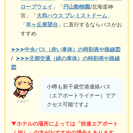
ロープウェイ
」「
円山動物園
/北海道神
宮」「
大和ハウス プレミストドーム
」
「
羊ヶ丘展望台
」に直行するならバスがお
すすめ
➤➤➤中央バス（赤い車体）の時刻表や路線図
/
➤➤➤北都交通（緑の車体）の時刻表や路線
図
小樽も新千歳空港連絡バス
（エアポートライナー）でア
ジョニー
クセス可能ですよ
▼ホテルの場所によっては「快速エアポート
（JR）」の方がおすすめの場合もあります