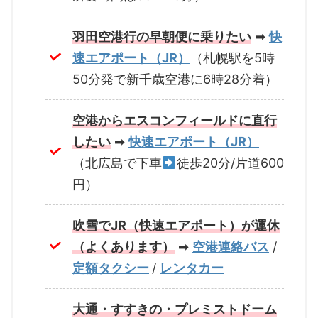
羽田空港行の早朝便に乗りたい
➡
快
速エアポート（JR）
（札幌駅を5時
50分発で新千歳空港に6時28分着）
空港からエスコンフィールドに直行
したい
➡
快速エアポート（JR）
（北広島で下車
徒歩20分/片道600
円）
吹雪でJR（快速エアポート）が運休
（よくあります）
➡
空港連絡バス
/
定額タクシー
/
レンタカー
大通・すすきの・プレミストドーム