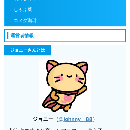
しゃぶ葉
コメダ珈琲
運営者情報
ジョニーさんとは
ジョニー
（
@
johnny__88
）