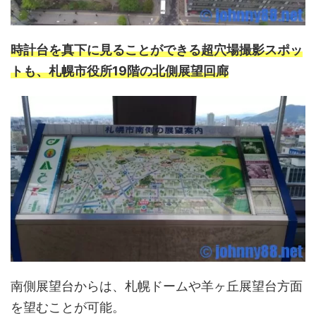
時計台を真下に見ることができる超穴場撮影スポッ
トも、札幌市役所19階の北側展望回廊
南側展望台からは、札幌ドームや羊ヶ丘展望台方面
を望むことが可能。