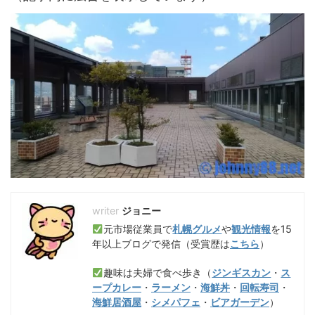
ジョニー
元市場従業員で
札幌グルメ
や
観光情報
を15
年以上ブログで発信（受賞歴は
こちら
）
趣味は夫婦で食べ歩き（
ジンギスカン
・
ス
ープカレー
・
ラーメン
・
海鮮丼
・
回転寿司
・
海鮮居酒屋
・
シメパフェ
・
ビアガーデン
）