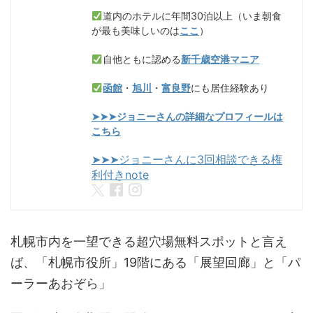
道内のホテルに年間30泊以上（いま朝食
が最も美味しいのは
ここ
）
自他ともに認める
新千歳空港マニア
函館
・
旭川
・
富良野
にも居住経験あり
➤➤➤ジョニーさんの詳細なプロフィールは
こちら
➤➤➤ジョニーさんに3回相談できる権
利付きnote
札幌市内を一望できる超穴場無料スポットと言え
ば、「札幌市役所」19階にある「展望回廊」と「パ
ーラーあおぞら」