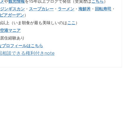
ルメ
や
観光情報
を15年以上ブログで発信（受賞歴は
こちら
）
（
ジンギスカン
・
スープカレー
・
ラーメン
・
海鮮丼
・
回転寿司
・
ビアガーデン
）
泊以上（いま朝食が最も美味しいのは
ここ
）
歳空港マニア
も居住経験あり
なプロフィールはこちら
回相談できる権利付きnote