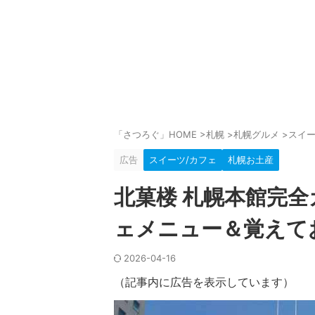
「さつろぐ」HOME
>
札幌
>
札幌グルメ
>
スイー
広告
スイーツ/カフェ
札幌お土産
北菓楼 札幌本館完
ェメニュー＆覚えて
2026-04-16
（記事内に広告を表示しています）