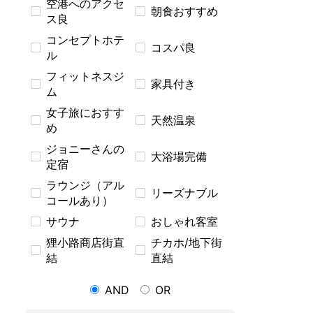
空港へのアクセ
朝食おすすめ
ス良
コンセプトホテ
コスパ良
ル
フィットネスジ
家具付き
ム
女子旅におすす
天然温泉
め
ジョニーさんの
大浴場完備
定宿
ラウンジ（アル
リーズナブル
コールあり）
サウナ
おしゃれ客室
狸小路商店街直
チカホ/地下街
結
直結
AND
OR