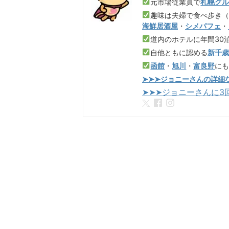
元市場従業員で
札幌グ
趣味は夫婦で食べ歩き
海鮮居酒屋
・
シメパフェ
・
道内のホテルに年間30
自他ともに認める
新千
函館
・
旭川
・
富良野
に
➤➤➤ジョニーさんの詳細
➤➤➤ジョニーさんに3