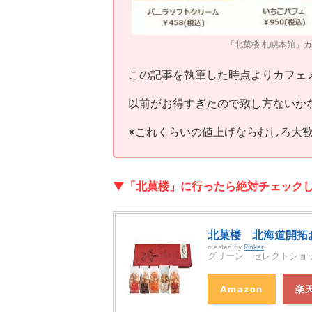
「北菓楼 札幌本館」カ
この記事を執筆した時点よりカフェメ
以前がお得すぎたので致し方ないか
※これくらいの値上げならむしろ大
▼「北菓楼」に行ったら絶対チェックし
北菓楼 北海道開拓
created by
Rinker
グリーン セレクトショ
Amazon
楽