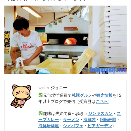
ジョニー
元市場従業員で
札幌グルメ
や
観光情報
を15
年以上ブログで発信（受賞歴は
こちら
）
趣味は夫婦で食べ歩き（
ジンギスカン
・
ス
ープカレー
・
ラーメン
・
海鮮丼
・
回転寿司
・
海鮮居酒屋
・
シメパフェ
・
ビアガーデン
）