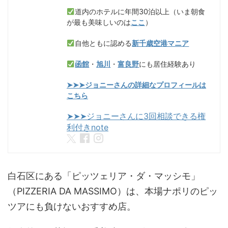
道内のホテルに年間30泊以上（いま朝食
が最も美味しいのは
ここ
）
自他ともに認める
新千歳空港マニア
函館
・
旭川
・
富良野
にも居住経験あり
➤➤➤ジョニーさんの詳細なプロフィールは
こちら
➤➤➤ジョニーさんに3回相談できる権
利付きnote
白石区にある「ピッツェリア・ダ・マッシモ」
（PIZZERIA DA MASSIMO）は、本場ナポリのピッ
ツアにも負けない
おすすめ店。