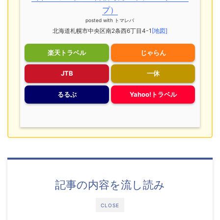
プ）
posted with
トマレバ
北海道札幌市中央区南2条西6丁目4-1
[地図]
楽天トラベル
じゃらん
JTB
一休
るるぶ
Yahoo!トラベル
記事の内容を流し読み
CLOSE