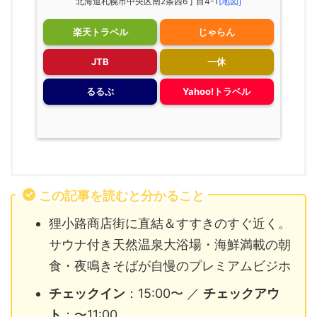
北海道札幌市中央区南2条西6丁目4-1
[地図]
楽天トラベル
じゃらん
JTB
一休
るるぶ
Yahoo!トラベル
この記事を読むと分かること
狸小路商店街に直結＆すすきのすぐ近く。
サウナ付き天然温泉大浴場・海鮮満載の朝
食・夜鳴きそばが自慢のプレミアムビジホ
チェックイン
：15:00〜 ／
チェックアウ
ト
：〜11:00