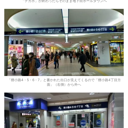
「チカホ」が終わったらそのまま地下街ポールタウンへ
「狸小路4・5・6・7」と書かれた出口が見えてくるので「狸小路4丁目方
面」（右側）から外へ