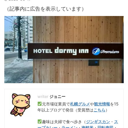
（記事内に広告を表示しています）
ジョニー
元市場従業員で
札幌グルメ
や
観光情報
を15
年以上ブログで発信（受賞歴は
こちら
）
趣味は夫婦で食べ歩き（
ジンギスカン
・
ス
ープカレー
・
ラーメン
・
海鮮丼
・
回転寿司
・