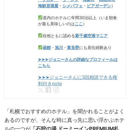
海鮮居酒屋
・
シメパフェ
・
ビアガーデン
）
道内のホテルに年間30泊以上（いま朝食
が最も美味しいのは
ここ
）
自他ともに認める
新千歳空港マニア
函館
・
旭川
・
富良野
にも居住経験あり
➤➤➤ジョニーさんの詳細なプロフィールは
こちら
➤➤➤ジョニーさんに3回相談できる権
利付きnote
「札幌でおすすめのホテル」を聞かれることがよく
あるのですが、そんな時に真っ先に思い浮かぶホテ
ルの一つが
「石狩の湯 ドーミーインPREMIUM札