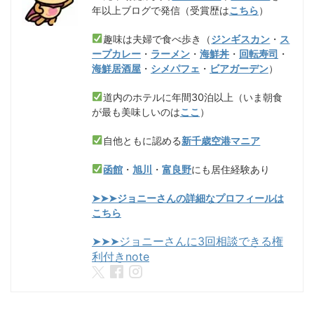
年以上ブログで発信（受賞歴は
こちら
）
趣味は夫婦で食べ歩き（
ジンギスカン
・
ス
ープカレー
・
ラーメン
・
海鮮丼
・
回転寿司
・
海鮮居酒屋
・
シメパフェ
・
ビアガーデン
）
道内のホテルに年間30泊以上（いま朝食
が最も美味しいのは
ここ
）
自他ともに認める
新千歳空港マニア
函館
・
旭川
・
富良野
にも居住経験あり
➤➤➤ジョニーさんの詳細なプロフィールは
こちら
➤➤➤ジョニーさんに3回相談できる権
利付きnote