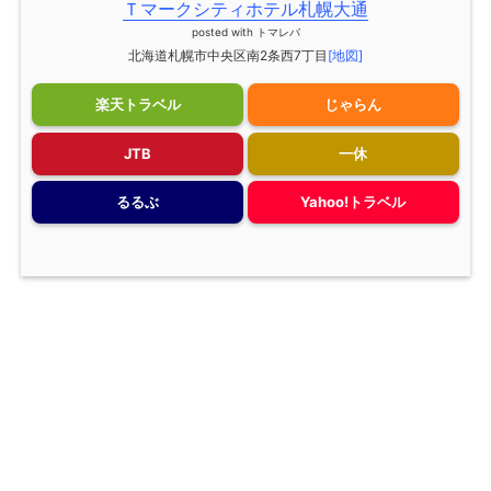
Ｔマークシティホテル札幌大通
posted with
トマレバ
北海道札幌市中央区南2条西7丁目
[地図]
楽天トラベル
じゃらん
JTB
一休
るるぶ
Yahoo!トラベル