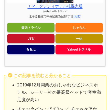
Ｔマークシティホテル札幌大通
posted with
トマレバ
北海道札幌市中央区南2条西7丁目
[地図]
楽天トラベル
じゃらん
JTB
一休
るるぶ
Yahoo!トラベル
この記事を読むと分かること
2019年12月開業のおしゃれなビジネスホ
テル。シーリー社の最高級ベッドで客室満
足度が高い
チェックイン
：15:00〜 ／
チェックアウ