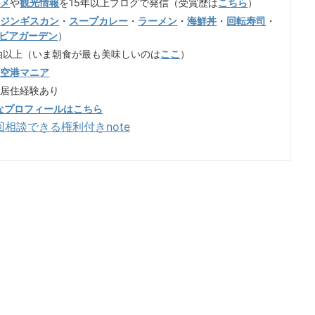
ルメ
や
観光情報
を15年以上ブログで発信（受賞歴は
こちら
）
（
ジンギスカン
・
スープカレー
・
ラーメン
・
海鮮丼
・
回転寿司
・
ビアガーデン
）
泊以上（いま朝食が最も美味しいのは
ここ
）
歳空港マニア
も居住経験あり
なプロフィールはこちら
回相談できる権利付きnote