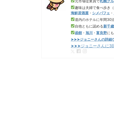
元市場従業員で
札幌グ
趣味は夫婦で食べ歩き
海鮮居酒屋
・
シメパフェ
・
道内のホテルに年間30
自他ともに認める
新千
函館
・
旭川
・
富良野
に
➤➤➤ジョニーさんの詳細
➤➤➤ジョニーさんに3