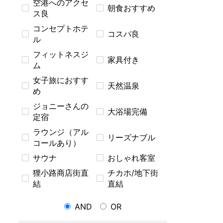
空港へのアクセ
朝食おすすめ
ス良
コンセプトホテ
コスパ良
ル
フィットネスジ
家具付き
ム
女子旅におすす
天然温泉
め
ジョニーさんの
大浴場完備
定宿
ラウンジ（アル
リーズナブル
コールあり）
サウナ
おしゃれ客室
狸小路商店街直
チカホ/地下街
結
直結
AND
OR