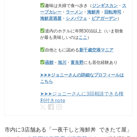
趣味は夫婦で食べ歩き（
ジンギスカン
・
ス
ープカレー
・
ラーメン
・
海鮮丼
・
回転寿司
・
海鮮居酒屋
・
シメパフェ
・
ビアガーデン
）
道内のホテルに年間30泊以上（いま朝食
が最も美味しいのは
ここ
）
自他ともに認める
新千歳空港マニア
函館
・
旭川
・
富良野
にも居住経験あり
➤➤➤ジョニーさんの詳細なプロフィールは
こちら
➤➤➤ジョニーさんに3回相談できる権
利付きnote
市内に3店舗ある「一夜干しと海鮮丼 できたて屋」