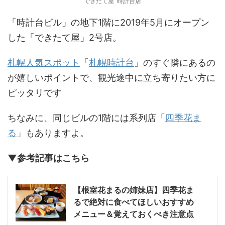
できたて屋 時計台店
「時計台ビル」の地下1階に2019年5月にオープン
した「できたて屋」2号店。
札幌人気スポット
「
札幌時計台
」のすぐ隣にあるの
が嬉しいポイントで、観光途中に立ち寄りたい方に
ピッタリです
ちなみに、同じビルの1階には系列店「
四季花ま
る
」もありますよ。
▼参考記事はこちら
【根室花まるの姉妹店】四季花ま
るで絶対に食べてほしいおすすめ
メニュー＆覚えておくべき注意点