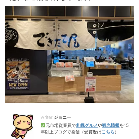
ジョニー
元市場従業員で
札幌グルメ
や
観光情報
を15
年以上ブログで発信（受賞歴は
こちら
）