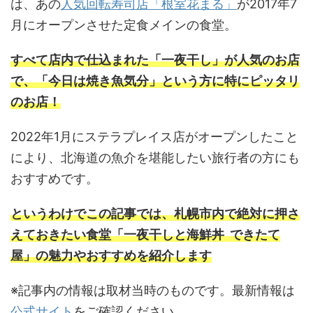
は、あの
人気回転寿司店「根室花まる」
が2017年7
月にオープンさせた定食メインの食堂。
すべて店内で仕込まれた「一夜干し」が人気のお店
で、「今日は焼き魚気分」という方に特にピッタリ
のお店！
2022年1月にステラプレイス店がオープンしたこと
により、北海道の魚介を堪能したい旅行者の方にも
おすすめです。
というわけでこの記事では、札幌市内で絶対に押さ
えておきたい食堂「一夜干しと海鮮丼 できたて
屋」の魅力やおすすめを紹介します
※記事内の情報は取材当時のものです。最新情報は
公式サイト
をご確認ください