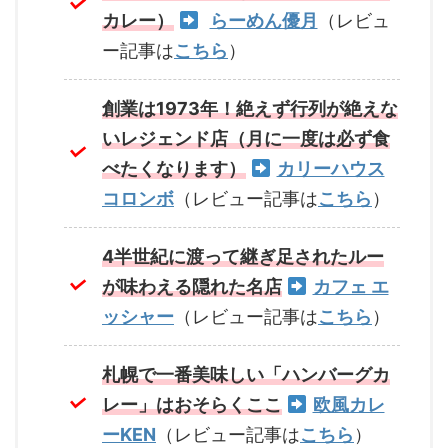
カレー）
らーめん優月
（レビュ
ー記事は
こちら
）
創業は1973年！絶えず行列が絶えな
いレジェンド店（月に一度は必ず食
べたくなります）
カリーハウス
コロンボ
（レビュー記事は
こちら
）
4半世紀に渡って継ぎ足されたルー
が味わえる隠れた名店
カフェ エ
ッシャー
（レビュー記事は
こちら
）
札幌で一番美味しい「ハンバーグカ
レー」はおそらくここ
欧風カレ
ーKEN
（レビュー記事は
こちら
）