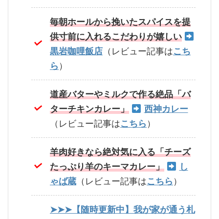
毎朝ホールから挽いたスパイスを提
供寸前に入れるこだわりが嬉しい
黒岩咖哩飯店
（レビュー記事は
こち
ら
）
道産バターやミルクで作る絶品「バ
ターチキンカレー」
西神カレー
（レビュー記事は
こちら
）
羊肉好きなら絶対気に入る「チーズ
たっぷり羊のキーマカレー」
し
ゃば蔵
（レビュー記事は
こちら
）
➤➤➤【随時更新中】我が家が通う札