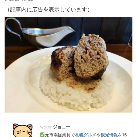
（記事内に広告を表示しています）
ジョニー
元市場従業員で
札幌グルメ
や
観光情報
を15