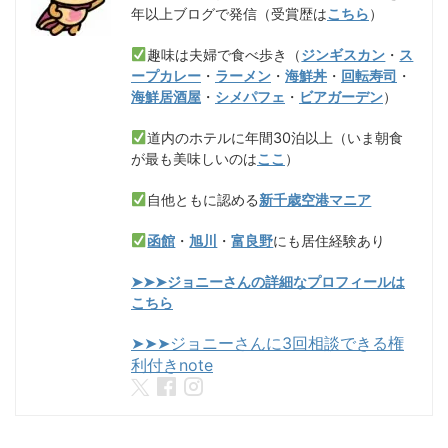
年以上ブログで発信（受賞歴は
こちら
）
趣味は夫婦で食べ歩き（
ジンギスカン
・
ス
ープカレー
・
ラーメン
・
海鮮丼
・
回転寿司
・
海鮮居酒屋
・
シメパフェ
・
ビアガーデン
）
道内のホテルに年間30泊以上（いま朝食
が最も美味しいのは
ここ
）
自他ともに認める
新千歳空港マニア
函館
・
旭川
・
富良野
にも居住経験あり
➤➤➤ジョニーさんの詳細なプロフィールは
こちら
➤➤➤ジョニーさんに3回相談できる権
利付きnote