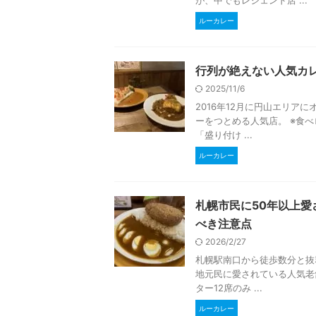
ルーカレー
行列が絶えない人気カ
2025/11/6
2016年12月に円山エリア
ーをつとめる人気店。 ※食
「盛り付け ...
ルーカレー
札幌市民に50年以上
べき注意点
2026/2/27
札幌駅南口から徒歩数分と抜
地元民に愛されている人気老
ター12席のみ ...
ルーカレー