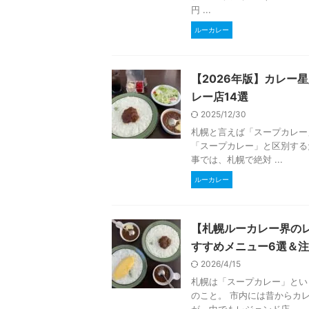
円 ...
ルーカレー
【2026年版】カレー
レー店14選
2025/12/30
札幌と言えば「スープカレー
「スープカレー」と区別する
事では、札幌で絶対 ...
ルーカレー
【札幌ルーカレー界の
すすめメニュー6選＆
2026/4/15
札幌は「スープカレー」とい
のこと。 市内には昔からカ
が、中でもレジェンド店 ...