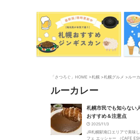
「さつろぐ」HOME
>
札幌
>
札幌グルメ
>
ルー
ルーカレー
札幌市民でも知らない
おすすめ＆注意点
2025/11/3
JR札幌駅南口エリアで美味
フェ エッシャー （CAFE 