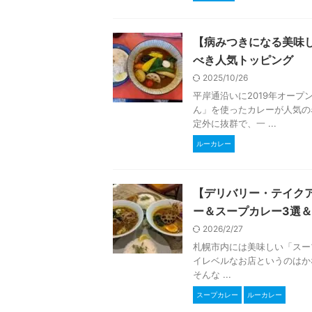
【病みつきになる美味
べき人気トッピング
2025/10/26
平岸通沿いに2019年オー
ん」を使ったカレーが人気の
定外に抜群で、一 ...
ルーカレー
【デリバリー・テイクア
ー＆スープカレー3選
2026/2/27
札幌市内には美味しい「スー
イレベルなお店というのはかな
そんな ...
スープカレー
ルーカレー