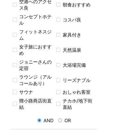
空港へのアクセ
朝食おすすめ
ス良
コンセプトホテ
コスパ良
ル
フィットネスジ
家具付き
ム
女子旅におすす
天然温泉
め
ジョニーさんの
大浴場完備
定宿
ラウンジ（アル
リーズナブル
コールあり）
サウナ
おしゃれ客室
狸小路商店街直
チカホ/地下街
結
直結
AND
OR