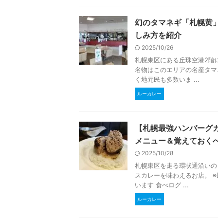
幻のタマネギ「札幌黄
しみ方を紹介
2025/10/26
札幌東区にある丘珠空港2階
名物はこのエリアの名産タマ
く地元民も多数いま ...
ルーカレー
【札幌最強ハンバーグ
メニュー＆覚えておく
2025/10/28
札幌東区を走る環状通沿いの
スカレーを味わえるお店。 
います 食べログ ...
ルーカレー