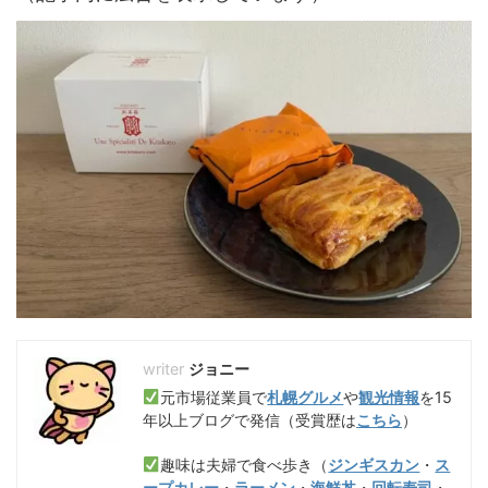
ジョニー
元市場従業員で
札幌グルメ
や
観光情報
を15
年以上ブログで発信（受賞歴は
こちら
）
趣味は夫婦で食べ歩き（
ジンギスカン
・
ス
ープカレー
・
ラーメン
・
海鮮丼
・
回転寿司
・