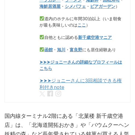
海鮮居酒屋
・
シメパフェ
・
ビアガーデン
）
道内のホテルに年間30泊以上（いま朝食
が最も美味しいのは
ここ
）
自他ともに認める
新千歳空港マニア
函館
・
旭川
・
富良野
にも居住経験あり
➤➤➤ジョニーさんの詳細なプロフィールは
こちら
➤➤➤ジョニーさんに3回相談できる権
利付きnote
国内線ターミナル2階にある「北菓楼 新千歳空港
店」は、「北海道開拓おかき」や「バウムクーヘン
妖精の森」など長年愛されている銘菓が買える人気