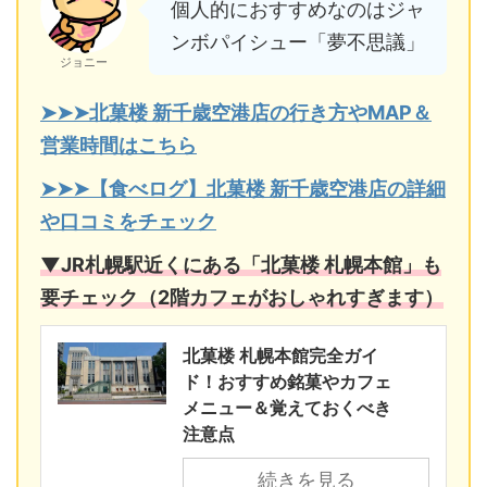
個人的におすすめなのはジャ
ンボパイシュー「夢不思議」
ジョニー
➤➤➤北菓楼 新千歳空港店の行き方やMAP＆
営業時間はこちら
➤➤➤【食べログ】北菓楼 新千歳空港店の詳細
や口コミをチェック
▼JR札幌駅近くにある「北菓楼 札幌本館」も
要チェック（2階カフェがおしゃれすぎます）
北菓楼 札幌本館完全ガイ
ド！おすすめ銘菓やカフェ
メニュー＆覚えておくべき
注意点
続きを見る