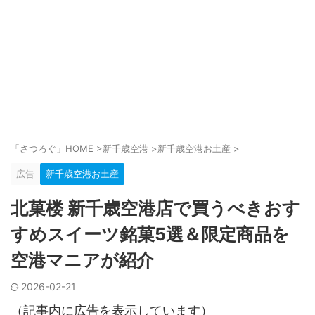
「さつろぐ」HOME
>
新千歳空港
>
新千歳空港お土産
>
広告
新千歳空港お土産
北菓楼 新千歳空港店で買うべきおす
すめスイーツ銘菓5選＆限定商品を
空港マニアが紹介
2026-02-21
（記事内に広告を表示しています）