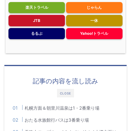
楽天トラベル
じゃらん
JTB
一休
るるぶ
Yahoo!トラベル
記事の内容を流し読み
CLOSE
札幌方面＆朝里川温泉は1・2番乗り場
おたる水族館行バスは3番乗り場