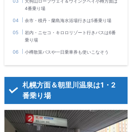
天狗山ロープウェイ＆ウイングベイ小樽方面は
4番乗り場
余市・積丹・蘭島海水浴場行きは5番乗り場
岩内・ニセコ・キロロリゾート行きバスは6番
乗り場
小樽散策バスや一日乗車券も使いこなそう
札幌方面＆朝里川温泉は1・2
番乗り場