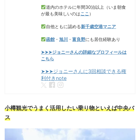
道内のホテルに年間30泊以上（いま朝食
が最も美味しいのは
ここ
）
自他ともに認める
新千歳空港マニア
函館
・
旭川
・
富良野
にも居住経験あり
➤➤➤ジョニーさんの詳細なプロフィールは
こちら
➤➤➤ジョニーさんに3回相談できる権
利付きnote
小樽観光でうまく活用したい乗り物といえば中央バ
ス