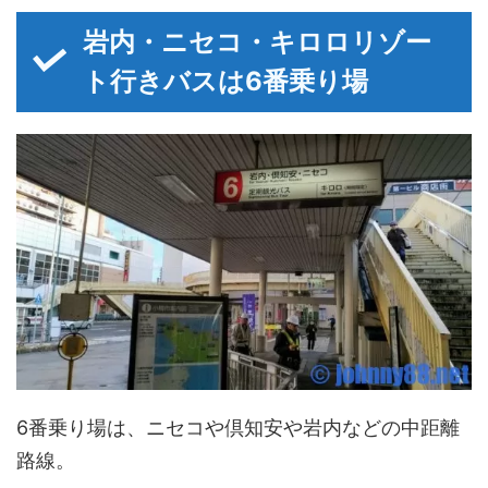
岩内・ニセコ・キロロリゾー
ト行きバスは6番乗り場
6番乗り場は、ニセコや倶知安や岩内などの中距離
路線。