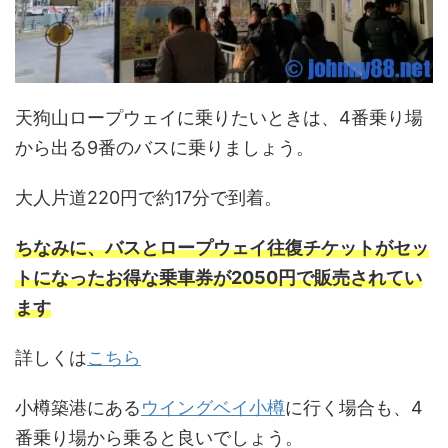
天狗山ロープウェイに乗りたいときは、4番乗り場
から出る9番のバスに乗りましょう。
大人片道220円で約17分で到着。
ちなみに、バスとロープウェイ往復チケットがセッ
トになったお得な乗車券が2050円で販売されてい
ます
詳しくは
こちら
小樽築港にある
ウイングベイ小樽
に行く場合も、4
番乗り場から乗ると良いでしょう。