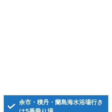
余市・積丹・蘭島海水浴場行き
は5番乗り場