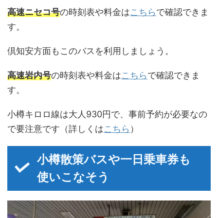
高速ニセコ号
の時刻表や料金は
こちら
で確認できま
す。
倶知安方面もこのバスを利用しましょう。
高速岩内号
の時刻表や料金は
こちら
で確認できま
す。
小樽キロロ線は大人930円で、事前予約が必要なの
で要注意です（詳しくは
こちら
）
小樽散策バスや一日乗車券も
使いこなそう