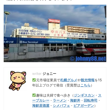
ジョニー
元市場従業員で
札幌グルメ
や
観光情報
を15
年以上ブログで発信（受賞歴は
こちら
）
趣味は夫婦で食べ歩き（
ジンギスカン
・
ス
ープカレー
・
ラーメン
・
海鮮丼
・
回転寿司
・
海鮮居酒屋
・
シメパフェ
・
ビアガーデン
）