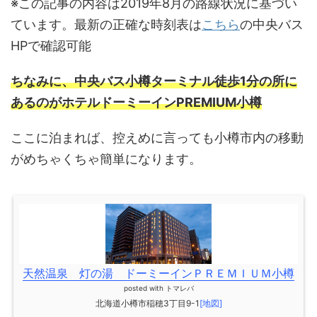
※この記事の内容は2019年8月の路線状況に基づい
ています。最新の正確な時刻表は
こちら
の中央バス
HPで確認可能
ちなみに、中央バス小樽ターミナル徒歩1分の所に
あるのがホテルドーミーインPREMIUM小樽
ここに泊まれば、控えめに言っても小樽市内の移動
がめちゃくちゃ簡単になります。
天然温泉 灯の湯 ドーミーインＰＲＥＭＩＵＭ小樽
posted with
トマレバ
北海道小樽市稲穂3丁目9-1
[地図]