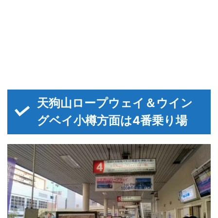
天狗山ロープウェイ＆ウイン
グベイ小樽方面は4番乗り場