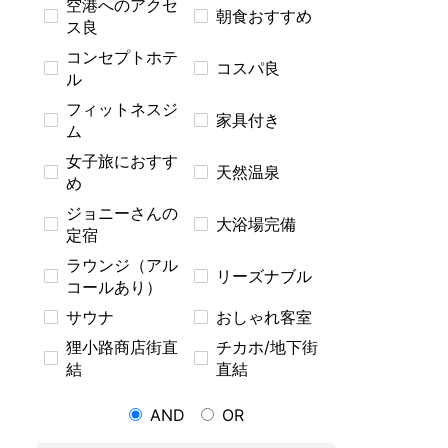
空港へのアクセ
朝食おすすめ
ス良
コンセプトホテ
コスパ良
ル
フィットネスジ
家具付き
ム
女子旅におすす
天然温泉
め
ジョニーさんの
大浴場完備
定宿
ラウンジ（アル
リーズナブル
コールあり）
サウナ
おしゃれ客室
狸小路商店街直
チカホ/地下街
結
直結
AND
OR