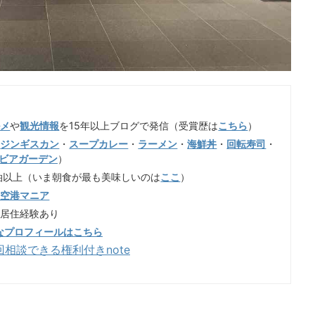
ルメ
や
観光情報
を15年以上ブログで発信（受賞歴は
こちら
）
（
ジンギスカン
・
スープカレー
・
ラーメン
・
海鮮丼
・
回転寿司
・
ビアガーデン
）
泊以上（いま朝食が最も美味しいのは
ここ
）
歳空港マニア
も居住経験あり
なプロフィールはこちら
回相談できる権利付きnote