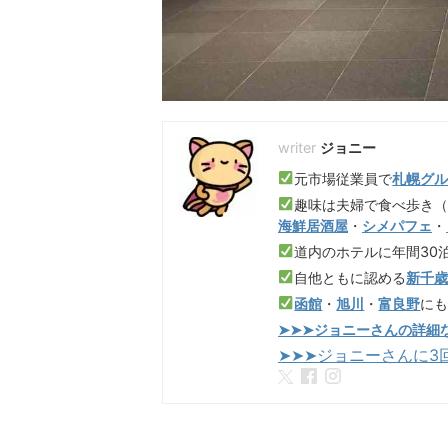
ジョニー
元市場従業員で
札幌グ
趣味は夫婦で食べ歩き
海鮮居酒屋
・
シメパフェ
・
道内のホテルに年間30
自他ともに認める
新千
函館
・
旭川
・
富良野
に
➤➤➤ジョニーさんの詳細
➤➤➤ジョニーさんに3