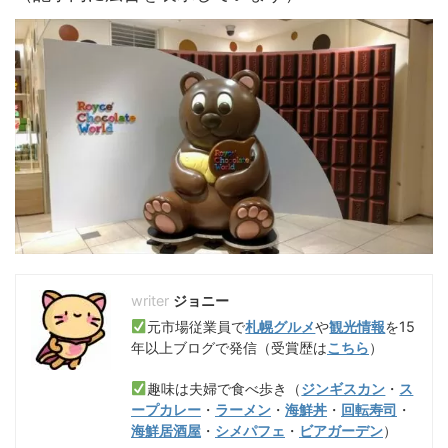
ジョニー
元市場従業員で
札幌グルメ
や
観光情報
を15
年以上ブログで発信（受賞歴は
こちら
）
趣味は夫婦で食べ歩き（
ジンギスカン
・
ス
ープカレー
・
ラーメン
・
海鮮丼
・
回転寿司
・
海鮮居酒屋
・
シメパフェ
・
ビアガーデン
）