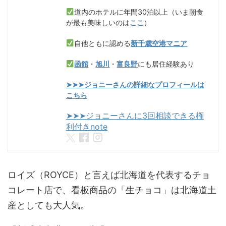
道内のホテルに年間30泊以上（いま朝食
が最も美味しいのは
ここ
）
自他ともに認める
新千歳空港マニア
函館
・
旭川
・
富良野
にも居住経験あり
➤➤➤ジョニーさんの詳細なプロフィールは
こちら
➤➤➤ジョニーさんに3回相談できる権
利付きnote
ロイズ（ROYCE）と言えば北海道を代表するチョ
コレート店で、看板商品の「生チョコ」は北海道土
産としても大人気。