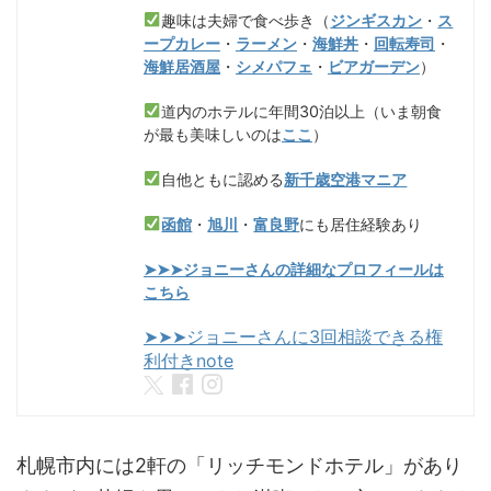
趣味は夫婦で食べ歩き（
ジンギスカン
・
ス
ープカレー
・
ラーメン
・
海鮮丼
・
回転寿司
・
海鮮居酒屋
・
シメパフェ
・
ビアガーデン
）
道内のホテルに年間30泊以上（いま朝食
が最も美味しいのは
ここ
）
自他ともに認める
新千歳空港マニア
函館
・
旭川
・
富良野
にも居住経験あり
➤➤➤ジョニーさんの詳細なプロフィールは
こちら
➤➤➤ジョニーさんに3回相談できる権
利付きnote
札幌市内には2軒の「リッチモンドホテル」があり