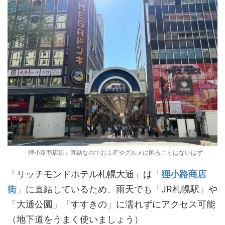
「狸小路商店街」直結なのでお土産やグルメに困ることはないはず
「リッチモンドホテル札幌大通」は「
狸小路商店
街
」に直結しているため、雨天でも「JR札幌駅」や
「大通公園」「すすきの」に濡れずにアクセス可能
（地下道をうまく使いましょう）