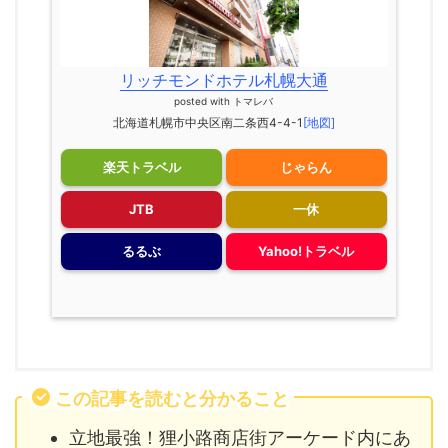
リッチモンドホテル札幌大通
posted with
トマレバ
北海道札幌市中央区南二条西4-4-1
[地図]
楽天トラベル
じゃらん
JTB
一休
るるぶ
Yahoo!トラベル
この記事を読むと分かること
立地最強！狸小路商店街アーケード内にあ