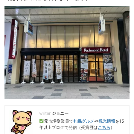
ジョニー
元市場従業員で
札幌グルメ
や
観光情報
を15
年以上ブログで発信（受賞歴は
こちら
）