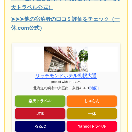
天トラベル公式）
➤➤➤他の宿泊者の口コミ評価をチェック（一
休.com公式）
リッチモンドホテル札幌大通
posted with
トマレバ
北海道札幌市中央区南二条西4-4-1
[地図]
楽天トラベル
じゃらん
JTB
一休
るるぶ
Yahoo!トラベル