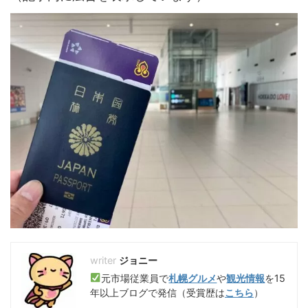
ジョニー
元市場従業員で
札幌グルメ
や
観光情報
を15
年以上ブログで発信（受賞歴は
こちら
）