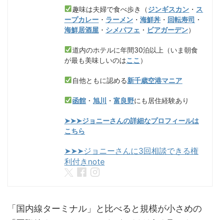
趣味は夫婦で食べ歩き（
ジンギスカン
・
ス
ープカレー
・
ラーメン
・
海鮮丼
・
回転寿司
・
海鮮居酒屋
・
シメパフェ
・
ビアガーデン
）
道内のホテルに年間30泊以上（いま朝食
が最も美味しいのは
ここ
）
自他ともに認める
新千歳空港マニア
函館
・
旭川
・
富良野
にも居住経験あり
➤➤➤ジョニーさんの詳細なプロフィールは
こちら
➤➤➤ジョニーさんに3回相談できる権
利付きnote
「国内線ターミナル」と比べると規模が小さめの