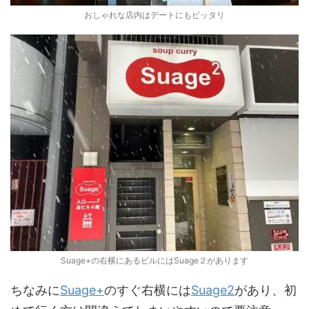
おしゃれな店内はデートにもピッタリ
Suage+の右横にあるビルにはSuage２があります
ちなみに
Suage+
のすぐ右横には
Suage2
があり、初