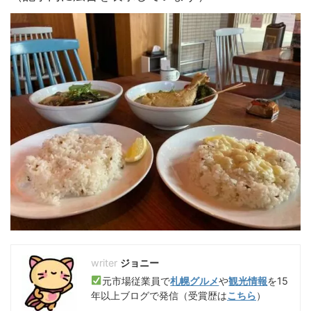
ジョニー
元市場従業員で
札幌グルメ
や
観光情報
を15
年以上ブログで発信（受賞歴は
こちら
）