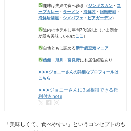
趣味は夫婦で食べ歩き（
ジンギスカン
・
ス
ープカレー
・
ラーメン
・
海鮮丼
・
回転寿司
・
海鮮居酒屋
・
シメパフェ
・
ビアガーデン
）
道内のホテルに年間30泊以上（いま朝食
が最も美味しいのは
ここ
）
自他ともに認める
新千歳空港マニア
函館
・
旭川
・
富良野
にも居住経験あり
➤➤➤ジョニーさんの詳細なプロフィールは
こちら
➤➤➤ジョニーさんに3回相談できる権
利付きnote
「美味しくて、食べやすい」というコンセプトのも