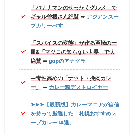
「バナナマンのせっかくグルメ」で
ギャル曽根さん絶賛
➡
アジアンスー
プカリーべす
「スパイスの変態」が作る至極の一
皿&「マツコの知らない世界」で大
絶賛
➡
gopのアナグラ
中毒性高めの「ナット・挽肉カレ
ー」
➡
カレー魂デストロイヤー
➤➤➤【最新版】カレーマニアが自信
を持って厳選した「札幌おすすめス
ープカレー14選」