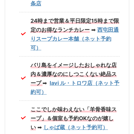
条店
24時まで営業＆平日限定15時まで限
定のお得なランチカレー
➡
西屯田通
りスープカレー本舗（ネット予約
可）
バリ島をイメージしたおしゃれな店
内＆濃厚なのにしつこくない絶品ス
ープ
➡
lavi ル・トロワ店（ネット予
約可）
ここでしか味わえない「羊骨香味ス
ープ」＆個室も予約OKなのが嬉し
い
➡
しゃば蔵（ネット予約可）