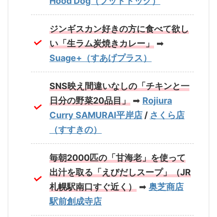
Hood Dog（フッドドッグ）
ジンギスカン好きの方に食べて欲し
い「生ラム炭焼きカレー」
➡
Suage+（すあげプラス）
SNS映え間違いなしの「チキンと一
日分の野菜20品目」
➡
Rojiura
Curry SAMURAI平岸店
/
さくら店
（すすきの）
毎朝2000匹の「甘海老」を使って
出汁を取る「えびだしスープ」（JR
札幌駅南口すぐ近く）
➡
奥芝商店
駅前創成寺店