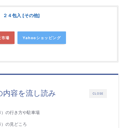
２４包入 [その他]
天市場
Yahooショッピング
の内容を流し読み
CLOSE
市）の行き方や駐車場
市）の見どころ