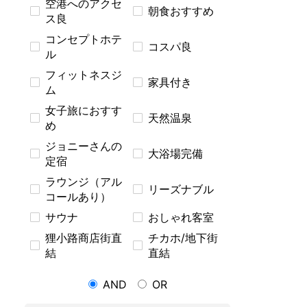
空港へのアクセ
朝食おすすめ
ス良
コンセプトホテ
コスパ良
ル
フィットネスジ
家具付き
ム
女子旅におすす
天然温泉
め
ジョニーさんの
大浴場完備
定宿
ラウンジ（アル
リーズナブル
コールあり）
サウナ
おしゃれ客室
狸小路商店街直
チカホ/地下街
結
直結
AND
OR