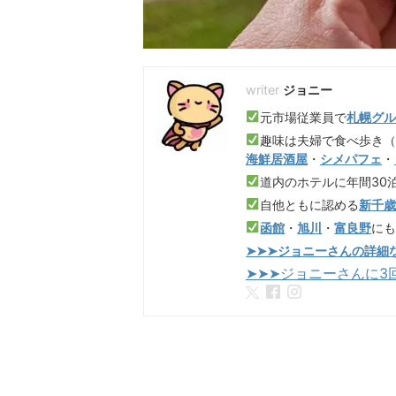
ジョニー
元市場従業員で
札幌グ
趣味は夫婦で食べ歩き
海鮮居酒屋
・
シメパフェ
・
道内のホテルに年間30
自他ともに認める
新千
函館
・
旭川
・
富良野
に
➤➤➤ジョニーさんの詳細
➤➤➤ジョニーさんに3