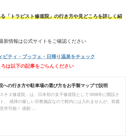
ある「トラピスト修道院」の行き方や見どころを詳しく紹
最新情報は公式サイトをご確認ください
ィビティ・ブッフェ・日帰り温泉をチェック
ころは以下の記事をごらんください
院への行き方や駐車場の選び方をお手製マップで説明
スチヌ修道院」は、日本初の女子修道院として1898年に開設さ
ト。 戒律の厳しい宗教施設なので館内には入れませんが、前庭
可能！ 函館 ...