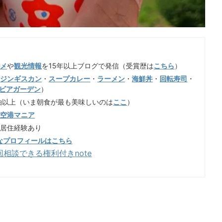
ルメ
や
観光情報
を15年以上ブログで発信（受賞歴は
こちら
）
（
ジンギスカン
・
スープカレー
・
ラーメン
・
海鮮丼
・
回転寿司
・
ビアガーデン
）
泊以上（いま朝食が最も美味しいのは
ここ
）
歳空港マニア
も居住経験あり
なプロフィールはこちら
回相談できる権利付きnote