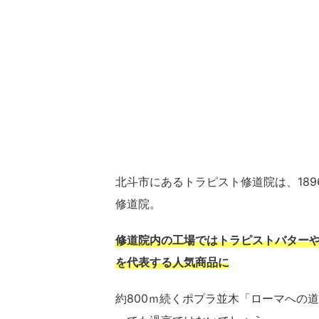
北斗市にあるトラピスト修道院は、18
修道院。
修道院内の工場ではトラピストバター
を代表する人気商品に
約800ｍ続くポプラ並木「ローマへの