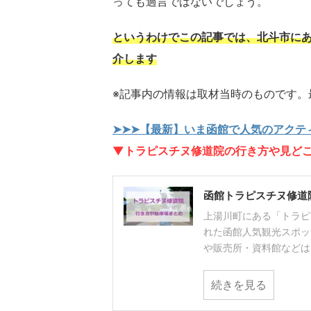
っても過言ではないでしょう。
というわけでこの記事では、北斗市に
介します
※記事内の情報は取材当時のものです。
➤➤➤【最新】いま函館で人気のアクテ
▼トラピスチヌ修道院の行き方や見ど
函館トラピスチヌ修道
上湯川町にある「トラピ
れた函館人気観光スポッ
や販売所・資料館などは見学
続きを見る