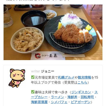
ジョニー
元市場従業員で
札幌グルメ
や
観光情報
を15
年以上ブログで発信（受賞歴は
こちら
）
趣味は夫婦で食べ歩き（
ジンギスカン
・
ス
ープカレー
・
ラーメン
・
海鮮丼
・
回転寿司
・
海鮮居酒屋
・
シメパフェ
・
ビアガーデン
）