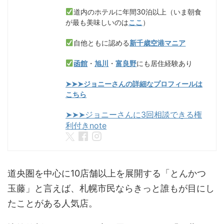
道内のホテルに年間30泊以上（いま朝食
が最も美味しいのは
ここ
）
自他ともに認める
新千歳空港マニア
函館
・
旭川
・
富良野
にも居住経験あり
➤➤➤ジョニーさんの詳細なプロフィールは
こちら
➤➤➤ジョニーさんに3回相談できる権
利付きnote
道央圏を中心に10店舗以上を展開する「とんかつ
玉藤」と言えば、札幌市民ならきっと誰もが目にし
たことがある人気店。