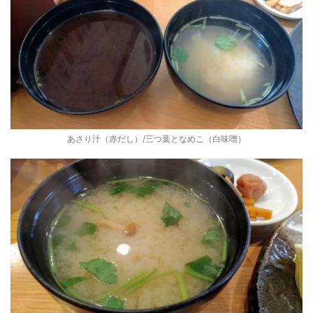
あさり汁（赤だし）/三つ葉となめこ（白味噌）