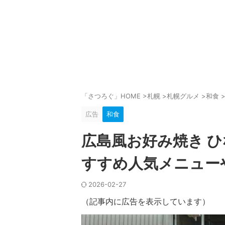
「さつろぐ」HOME
>
札幌
>
札幌グルメ
>
和食
広告
和食
広島風お好み焼き 
すすめ人気メニュー
2026-02-27
（記事内に広告を表示しています）