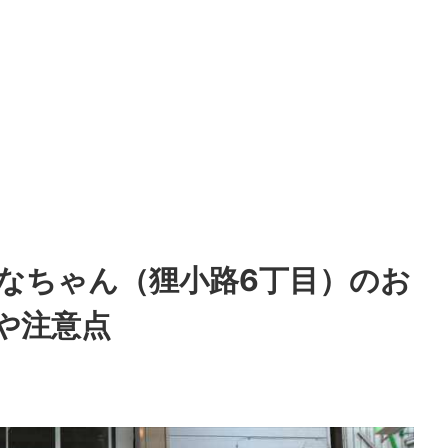
>
ひなちゃん（狸小路6丁目）のお
や注意点