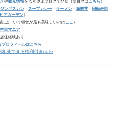
ルメ
や
観光情報
を15年以上ブログで発信（受賞歴は
こちら
）
（
ジンギスカン
・
スープカレー
・
ラーメン
・
海鮮丼
・
回転寿司
・
ビアガーデン
）
泊以上（いま朝食が最も美味しいのは
ここ
）
歳空港マニア
も居住経験あり
なプロフィールはこちら
回相談できる権利付きnote