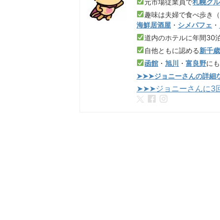
元市場従業員で
札幌グ
趣味は夫婦で食べ歩き
海鮮居酒屋
・
シメパフェ
・
道内のホテルに年間30
自他ともに認める
新千
函館
・
旭川
・
富良野
に
➤➤➤ジョニーさんの詳細
➤➤➤ジョニーさんに3