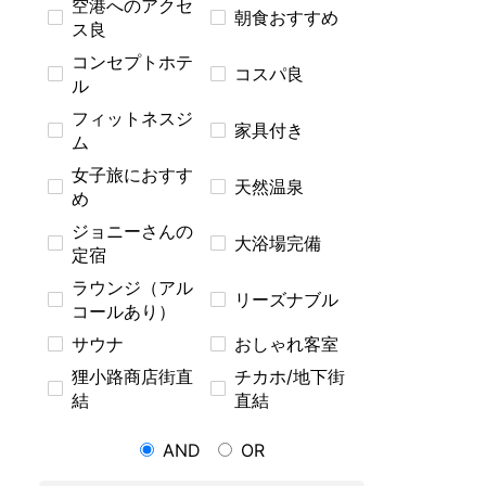
空港へのアクセ
朝食おすすめ
ス良
コンセプトホテ
コスパ良
ル
フィットネスジ
家具付き
ム
女子旅におすす
天然温泉
め
ジョニーさんの
大浴場完備
定宿
ラウンジ（アル
リーズナブル
コールあり）
サウナ
おしゃれ客室
狸小路商店街直
チカホ/地下街
結
直結
AND
OR